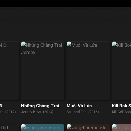
Đi
Những Chàng Trai
Muối Và Lửa
Kill Bok 
Jersey
ife (2012)
Jersey Boys (2014)
Salt and Fire (2016)
Kill Bok So