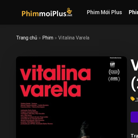
Skip
to
Phim Mới Plus
Phi
content
Trang chủ
»
Phim
»
Vitalina Varela
V
T
Trạ