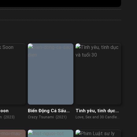
Soon
Biển Động Cá Sấu
Tình yêu, tình dục
Điên
và tuổi 30
on (2023)
Crazy Tsunami (2021)
Love, Sex and 30 Candles
(2023)