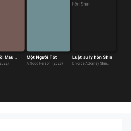
ồi Máu
Một Người Tốt
Luật sư ly hôn Shin
(2022)
A Good Person (2023)
Divorce Attorney Shin
(2023)