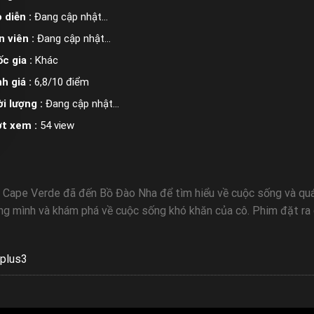
 diễn :
Đang cập nhật…
n viên :
Đang cập nhật…
c gia :
Khác
h giá :
6,8/10 điểm
i lượng :
Đang cập nhật…
ợt xem :
54 view
Cape Verde đã đến Bồ Đào Nha để tìm hiểu về cuộc sống và quá 
hồng mình và khám phá về cuộc sống khó khăn của cô. Phim đặt ra
plus3