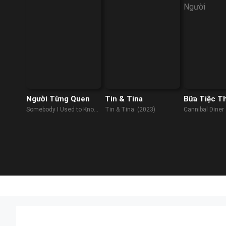
Người Từng Quen
Tin & Tina
Bữa Tiệc Th
Somebody I Used to Know
Tin & Tina (2023)
Cannibal Diner
(2023)