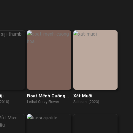
ji
Đoạt Mệnh Cuồng
Xát Muối
Hoa
 (2018)
Lethal Crazy Flower
Saltburn (2023)
(2023)