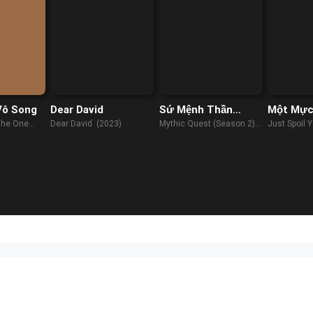
Vô Song
Dear David
Sứ Mệnh Thần
Một Mực
Thoại (Phần 2)
Chiều
The One
Dear David (2023)
Mythic Quest (Season 2)
Just Spoil 
1)
(2021)