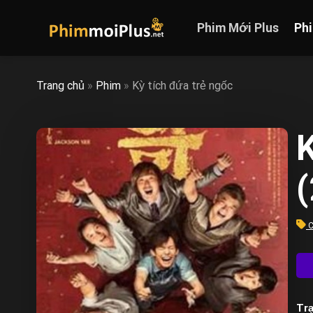
Skip
to
Phim Mới Plus
Ph
content
Trang chủ
»
Phim
»
Kỳ tích đứa trẻ ngốc
C
Trạ