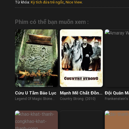
Từ khóa:
Kỳ tích đứa trẻ ngốc
,
Nice View
.
Phim có thể bạn muốn xem :
Cửu U Tầm Bảo Lục
Mạnh Mẽ Chất Đồng
Đội Quân M
Quê
Legend Of Magic Stone
Country Strong (2010)
Frankenstein's
(2022)
(2013)