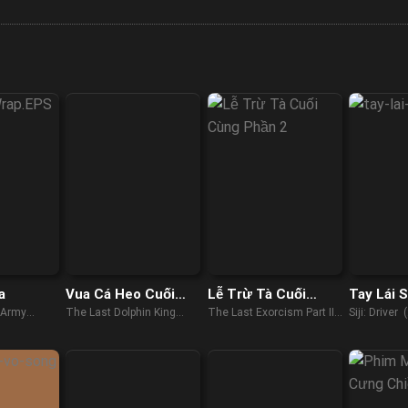
a
Vua Cá Heo Cuối
Lễ Trừ Tà Cuối
Tay Lái Si
Cùng
Cùng: Phần 2
 Army
The Last Dolphin King
The Last Exorcism Part II
Siji: Driver
(2022)
(2013)