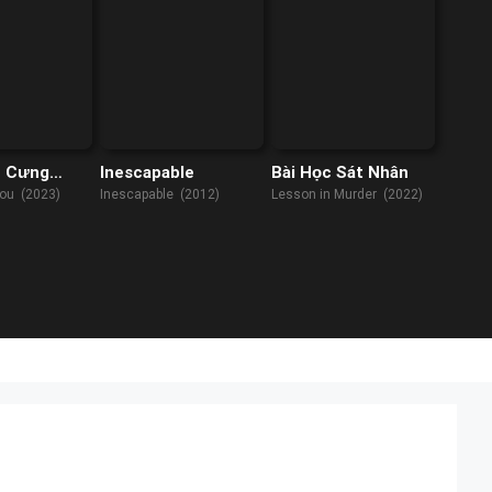
 Cưng
Inescapable
Bài Học Sát Nhân
You (2023)
Inescapable (2012)
Lesson in Murder (2022)