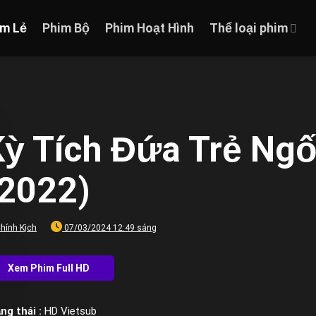
im Lẻ
Phim Bộ
Phim Hoạt Hình
Thể loại phim
Kỳ Tích Đứa Trẻ Ngố
(2022)
hính Kịch
07/03/2024 12:49 sáng
ng thái :
HD Vietsub