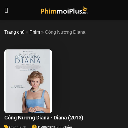
Skip
to
content
Trang chủ
»
Phim
»
Công Nương Diana
Công Nương Diana - Diana (2013)
Chính Kịch
11/08/2023 5:56 chiều