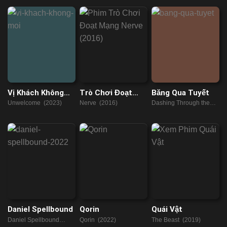
Vị Khách Không
Trò Chơi Đoạt
Băng Qua Tuyết
Mời
Mạng
Unwelcome (2023)
Nerve (2016)
Dashing Through the
Snow (2023)
Daniel Spellbound
Qorin
Quái Vật
Daniel Spellbound
Qorin (2022)
The Beast (2019)