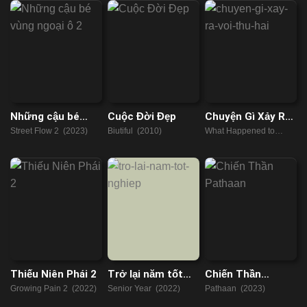
Những cậu bé
Cuộc Đời Đẹp
Chuyện Gì Xảy Ra
vùng ngoại ô 2
Với Thứ Hai
Street Flow 2 (2023)
Biutiful (2010)
What Happened to
Monday (2017)
Thiếu Niên Phái 2
Trở lại năm tốt
Chiến Thần
nghiệp
Pathaan
Growing Pain 2 (2022)
Senior Year (2022)
Pathaan (2023)