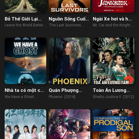
Bỏ Thế Giới Lại
Nguồn Sống Cuối
Ngài Xe hơi và hội
Sau Lưng
Cùng
Hiệp sĩ dòng Đền
Leave the World Behind
The Last Survivors
Mr. Car and the Knights
(2023)
(2014)
Templar (2023)
Nhà ta có một con
Quán Phượng
Toàn Án Lương
ma
Hoàng
Tâm 2
We Have a Ghost
Phoenix (2014)
Ghetto Justice II (2012)
(2023)