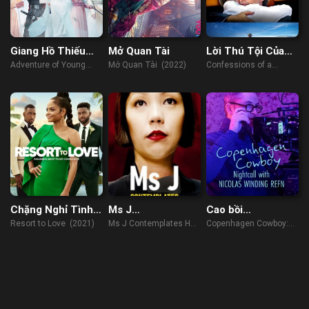
Giang Hồ Thiếu
Mở Quan Tài
Lời Thú Tội Của
Niên Quyết
Đứa Con Hoang
Adventure of Young
Mở Quan Tài (2022)
Confessions of a
Detectives (2023)
Prodigal Son (2015)
Chặng Nghỉ Tình
Ms J
Cao bồi
Yêu
Contemplates
Copenhagen: Trò
Resort to Love (2021)
Ms J Contemplates Her
Copenhagen Cowboy:
Her Choice
chuyện đêm với
Choice (2014)
Nightcall with Nicolas
Nicolas Winding
Winding Refn (2023)
Refn