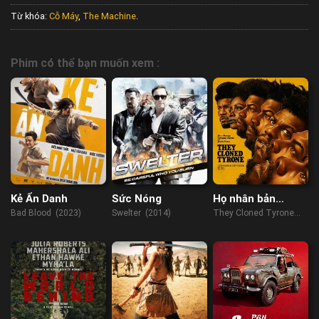
Từ khóa:
Cỗ Máy
,
The Machine
.
Phim có thể bạn muốn xem :
Kẻ Ẩn Danh
Sức Nóng
Họ nhân bản
Tyrone
Bad Blood (2023)
Swelter (2014)
They Cloned Tyrone
(2023)