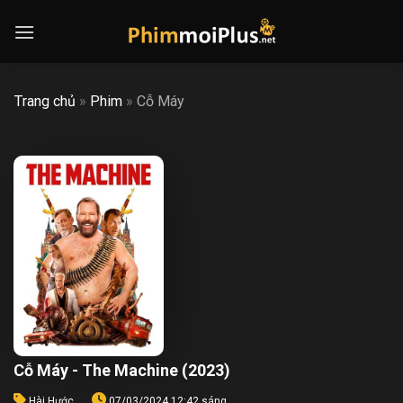
Skip
to
content
Trang chủ
»
Phim
»
Cỗ Máy
Cỗ Máy - The Machine (2023)
Hài Hước
07/03/2024 12:42 sáng