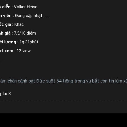
 diễn :
Volker Heise
n viên :
Đang cập nhật ... ...
c gia :
Khác
h giá :
7.5/10 điểm
i lượng :
1g 31phút
ợt xem :
12 view
ầm chân cảnh sát Đức suốt 54 tiếng trong vụ bắt con tin lùm x
plus3