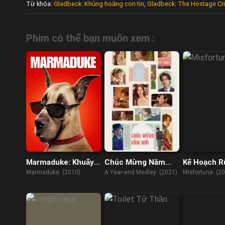
Từ khóa:
Gladbeck: Khủng hoảng con tin
,
Gladbeck: The Hostage Cri
Phim có thể bạn muốn xem :
Marmaduke: Khuấy
Chúc Mừng Năm
Kế Hoạch R
Động Mùa Hè
Mới
Marmaduke (2010)
A Year-end Medley (2021)
Misfortune (20