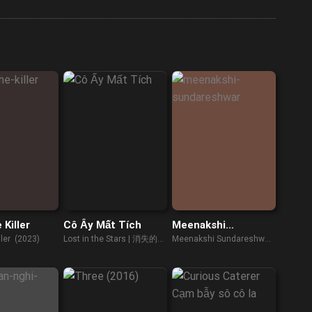
 Killer
Cô Ấy Mất Tích
Meenakshi
Sundareshwar
ller (2023)
Lost in the Stars | 消失的她
Meenakshi Sundareshwar
(2023)
(2021)