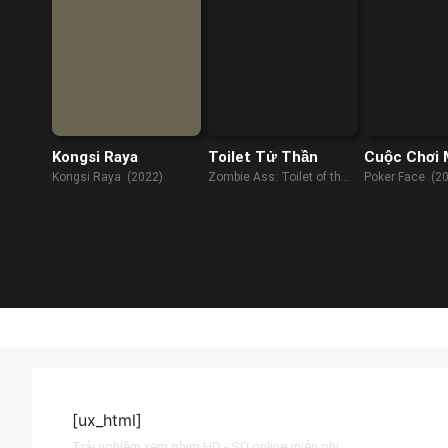
Kongsi Raya
Toilet Tử Thần
Cuộc Chơi 
Hiểm
Kongsi Raya (2022)
Zombie Ass: Toilet of the
Poker Face (2
Dead (2012)