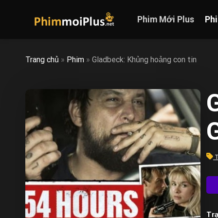
Skip
to
Phim Mới Plus
Ph
content
Trang chủ
»
Phim
»
Gladbeck: Khủng hoảng con tin
G
T
Trạ