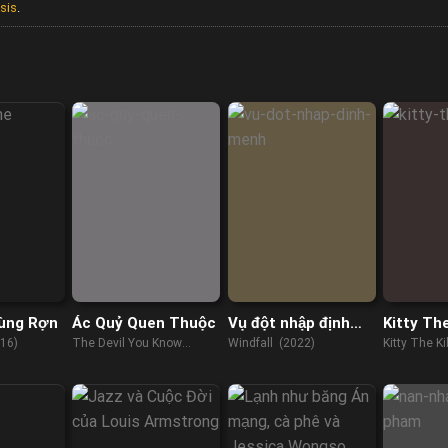
sis
.
ùng Rợn
Ác Quỷ Quen Thuộc
Vụ đột nhập định
Kitty The
mệnh
16)
The Devil You Know
Windfall (2022)
Kitty The Ki
(2022)