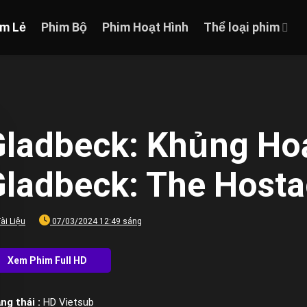
im Lẻ
Phim Bộ
Phim Hoạt Hình
Thể loại phim
Gladbeck: Khủng Hoả
ladbeck: The Hosta
ài Liệu
07/03/2024 12:49 sáng
ng thái :
HD Vietsub