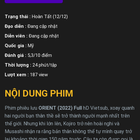
Trạng thái :
Hoàn Tất (12/12)
Đạo diễn :
Đang cập nhật
Diễn viên :
Đang cập nhật
Quốc gia :
Mỹ
Đánh giá :
5,3/10 điểm
Thời lượng :
24 phút/tập
Lượt xem :
187 view
NỘI DUNG PHIM
Phim phiêu lưu
ORIENT (2022) Full
hD Vietsub, xoay quanh
hai người bạn thân thề sẽ trở thành người mạnh nhất trên
thế giới. Nhưng khi lớn lên, Kojiro trở nên hoài nghi và
Musashi nhận ra rằng bản thân không thể tự mình quay trở
lại khoảng thời gian 150 năm trước. Cậu ta còn được gọi là