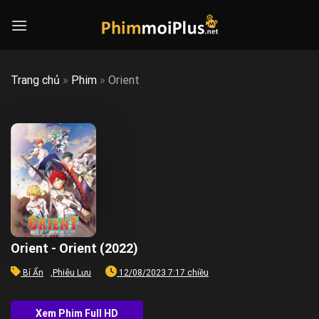
Skip
to
content
Trang chủ
»
Phim
»
Orient
Orient - Orient (2022)
Bí Ẩn
,
Phiêu Lưu
12/08/2023 7:17 chiều