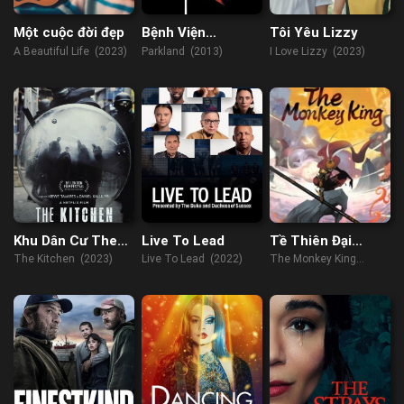
Một cuộc đời đẹp
Bệnh Viện
Tôi Yêu Lizzy
Parkland
A Beautiful Life (2023)
Parkland (2013)
I Love Lizzy (2023)
Khu Dân Cư The
Live To Lead
Tề Thiên Đại
Kitchen
Thánh
The Kitchen (2023)
Live To Lead (2022)
The Monkey King
(2022)