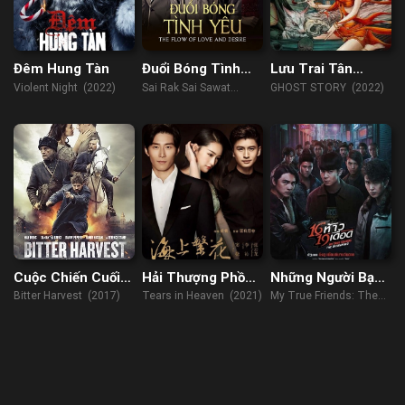
Đêm Hung Tàn
Đuổi Bóng Tình
Lưu Trai Tân
Yêu
Truyện – Họa Bì
Violent Night (2022)
Sai Rak Sai Sawat
GHOST STORY (2022)
(2018)
Cuộc Chiến Cuối
Hải Thượng Phồn
Những Người Bạn
Cùng
Hoa
Thật Sự Của Tôi:
Bitter Harvest (2017)
Tears in Heaven (2021)
My True Friends: The
Khởi Đầu
Begining (2022)