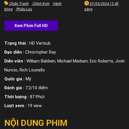
Chiến Tranh
,
Chính Kịch
,
Hành
07/03/2024 12:45
Động
,
Phiêu Lưu
sáng
Trạng thái :
HD Vietsub
Đạo diễn :
Christopher Ray
Diễn viên :
William Baldwin, Michael Madsen, Eric Roberts, Josh
Nuncio, Rich Lounello
Quốc gia :
Mỹ
Đánh giá :
7.2/10 điểm
Thời lượng :
87 Phút
Lượt xem :
19 view
NỘI DUNG PHIM