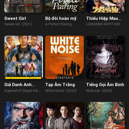
Sweet Girl
Bộ đôi hoàn mỹ
Thiếu Hiệp Mau
Chạy Đi
Sweet Girl (2021)
A Perfect Pairing
LONGXING NORTHERN
(2022)
EXPEDITION (2023)
Giả Danh Anh
Tạp Âm Trắng
Tiếng Gọi Âm Binh
Hùng
Superwho? (Super-héros
White Noise (2022)
Khanzab (2023)
Malgré Lui) (2021)