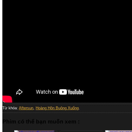
Từ khóa:
Aftersun
,
Hoàng Hôn Buông Xuống
.
Phim có thể bạn muốn xem :