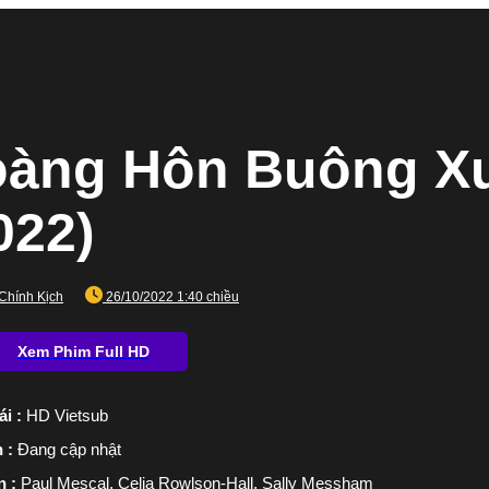
àng Hôn Buông Xu
022)
Chính Kịch
26/10/2022 1:40 chiều
ái :
HD Vietsub
n :
Đang cập nhật
n :
Paul Mescal, Celia Rowlson-Hall, Sally Messham