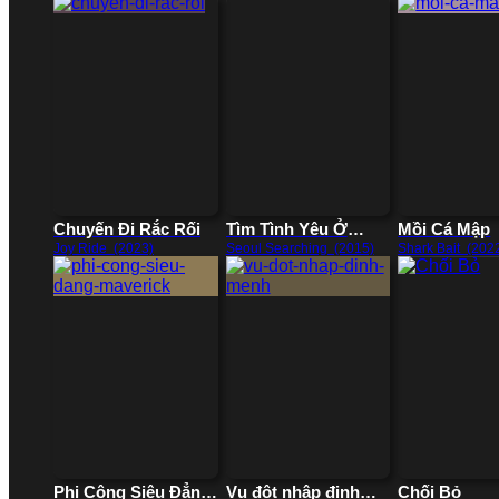
Chuyến Đi Rắc Rối
Tìm Tình Yêu Ở
Mồi Cá Mập
Seoul
Joy Ride (2023)
Seoul Searching (2015)
Shark Bait (202
Phi Công Siêu Đẳng
Vụ đột nhập định
Chối Bỏ