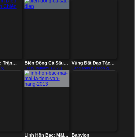
: Trận
Biển Động Cá Sấu
Vùng Đất Đạo Tặc
i Cùng
Điên
(Phần 2)
15)
Crazy Tsunami (2021)
Ganglands (Season 2)
(2023)
Linh Hồn Bạc: Mãi
Babylon