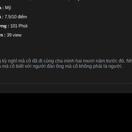
a :
Mỹ
á :
7.5/10 điểm
ợng :
101 Phút
m :
39 view
ng kỳ nghỉ mà cô đã đi cùng cha mình hai mươi năm trước đó. N
 mà cô biết với người đàn ông mà cô không phải là người.