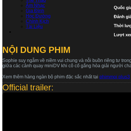
Thể Thao
Âm Nhạc
Quốc gi
Gia Đình
Học Đường
Đánh gi
Chính Kịch
Thời lư
Tài Liệu
Lượt xe
NỘI DUNG PHIM
Sophie suy ngẫm về niềm vui chung và nỗi buồn riêng tư tro
giữa các cảnh quay miniDV khi cô cố gắng hòa giải người cha
Xem thêm hàng ngàn bộ phim đặc sắc nhất tại
phimmoi plus3
Official trailer: