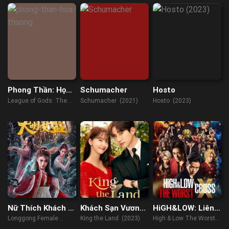
Phong Thần: Họa
Schumacher
Hosto
Thương
League of Gods: The
Schumacher (2021)
Hosto (2023)
Fall of Sheng (2023)
Nữ Thích Khách Ở
Khách Sạn Vương
HiGH&LOW: Liên
Long Cung: Nhà
Giả
Minh Tam Trung
Longgong Female
King the Land (2023)
High & Low The Worst X
Giam Nữ Đại Minh
Assassin (2022)
(2022)