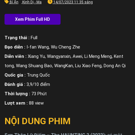
Bí Ẩn
,
Kinh Dị - Ma
14/07/2023 11:35 sáng
Trạng thái :
Full
Đạo diễn :
I-fan Wang, Wu Cheng Zhe
Diễn viên :
Xiang Yu, Wangyanxin, Awei, Li Meng Meng, Kent
tong, Wang Shuang Bao, WangKan, Liu Xiao Feng, Dong An Qi
Quốc gia :
Trung Quốc
Đánh giá :
3,9/10 điểm
Thời lượng :
73 Phút
Lượt xem :
88 view
NỘI DUNG PHIM