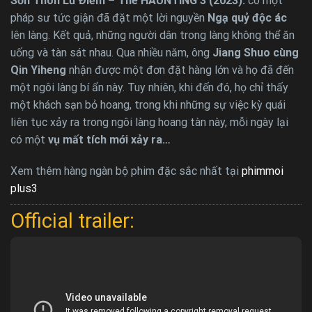
Sơn Thôn Lữ Điếm – The HAUNTING 3 (2023):
có một
pháp sư tức giận đã đặt một lời nguyền
Ngạ quỷ độc ác
lên làng. Kết quả, những người dân trong làng không thể ăn
uống và tàn sát nhau. Qua nhiều năm, ông
Jiang Shuo cùng
Qin Yiheng
nhận được một đơn đặt hàng lớn và họ đã đến
một ngôi làng bí ẩn này. Tuy nhiên, khi đến đó, họ chỉ thấy
một khách sạn bỏ hoang, trong khi những sự việc kỳ quái
liên tục xảy ra trong ngôi làng hoang tàn này, mỗi ngày lại
có một
vụ mất tích mới xảy ra…
Xem thêm hàng ngàn bộ phim đặc sắc nhất tại
phimmoi
plus3
Official trailer: