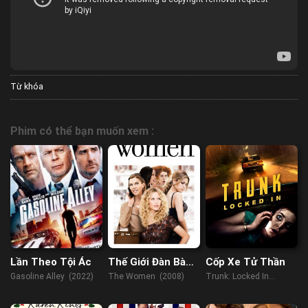
Từ khóa
Phim có thể bạn muốn xem :
Lần Theo Tội Ác
Thế Giới Đàn Bà
Cốp Xe Tử Thần
2008
Gasoline Alley (2022)
The Women (2008)
Trunk: Locked In
(2023)