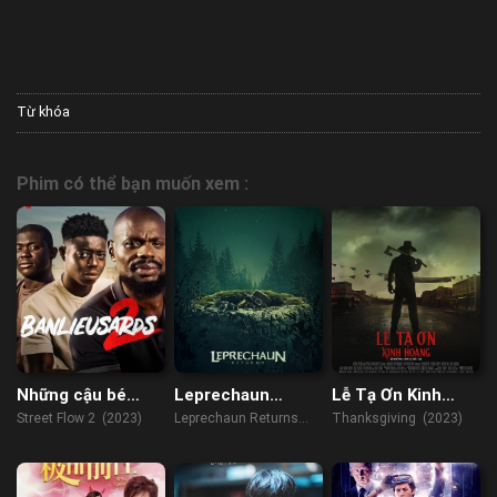
Từ khóa
Phim có thể bạn muốn xem :
Những cậu bé
Leprechaun
Lễ Tạ Ơn Kinh
vùng ngoại ô 2
Returns
Hoàng
Street Flow 2 (2023)
Leprechaun Returns
Thanksgiving (2023)
(2018)