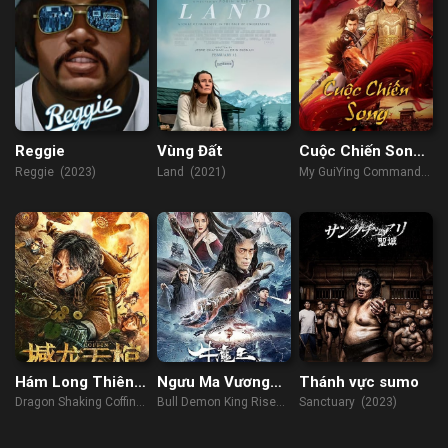
Reggie
Vùng Đất
Cuộc Chiến Song
Liao
Reggie (2023)
Land (2021)
My GuiYing Command
(2021)
Hám Long Thiên
Ngưu Ma Vương
Thánh vực sumo
Quan
Trở Lại
Dragon Shaking Coffin
Bull Demon King Rise
Sanctuary (2023)
(2021)
Again (2022)