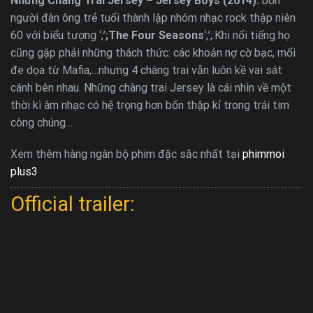
Những Chàng Trai Jersey – Jersey Boys (2014):
bốn
người đàn ông trẻ tuổi thành lập nhóm nhạc rock thập niên
60 với biểu tượng ‘;’
;The Four Seasons
‘;’;.Khi nổi tiếng họ
cũng gặp phải những thách thức: các khoản nợ cờ bạc, mối
đe dọa từ Mafia,…nhưng 4 chàng trai vẫn luôn kề vai sát
cánh bên nhau. Những chàng trai Jersey là cái nhìn về một
thời kì âm nhạc có hệ trọng hơn bốn thập kỉ trong trái tim
công chúng…
Xem thêm hàng ngàn bộ phim đặc sắc nhất tại
phimmoi
plus3
Official trailer: