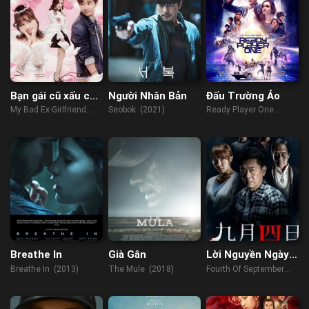
Bạn gái cũ xấu của
Người Nhân Bản
Đấu Trường Ảo
tôi
My Bad Ex-Girlfriend
Seobok (2021)
Ready Player One
(2018)
(2018)
Breathe In
Già Gân
Lời Nguyền Ngày 4
Tháng 9
Breathe In (2013)
The Mule (2018)
Fourth Of September
(2018)