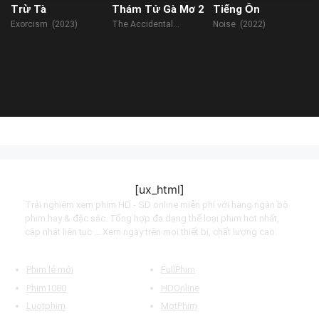
Trừ Tà
Thám Tử Gà Mơ 2
Tiếng Ồn
Exorcism (2023)
The Accidental
Noise (2022)
Detective 2: In Action
(2018)