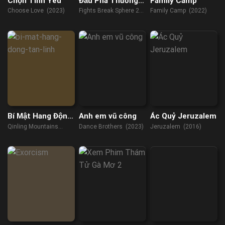
Chọn Tình Yêu
Đấu Phá Thương
Family Camp
Khung: Thức Tỉnh
Choose Love (2023)
Fights Break Sphere 2
Family Camp (2022)
(2023)
Bí Mật Hang Động
Anh em vũ công
Ác Quỷ Jeruzalem
Tần Lĩnh
Qinling Mountains
Dance Brothers (2023)
Jeruzalem (2016)
(2022)