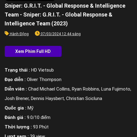
Sniper: G.R.I.T. - Global Response & Intelligence
Team - Sniper: G.R.I.T. - Global Response &
Intelligence Team (2023)
Hành Động
07/03/2024 12:44 sáng
Trạng thái :
HD Vietsub
Đạo diễn :
Oliver Thompson
Diễn viên :
Chad Michael Collins, Ryan Robbins, Luna Fujimoto,
Josh Brener, Dennis Haysbert, Christian Scicluna
Quốc gia :
Mỹ
Đánh giá :
9.0/10 điểm
Thời lượng :
93 Phút
Lượt xem :
39 view