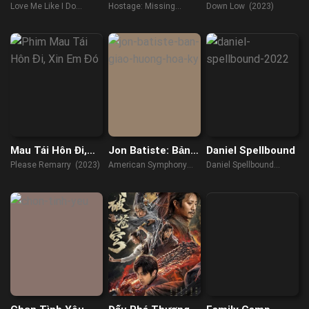
Lại Như Vậy
Love Me Like I Do
Hostage: Missing
Down Low (2023)
(2023)
Celebrity (2021)
Mau Tái Hôn Đi,
Jon Batiste: Bản
Daniel Spellbound
Xin Em Đó
Giao Hưởng Hoa
Please Remarry (2023)
American Symphony
Daniel Spellbound
Kỳ
(2023)
(2022)