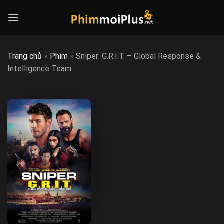
Skip
to
content
Trang chủ
»
Phim
»
Sniper: G.R.I.T. – Global Response &
Intelligence Team