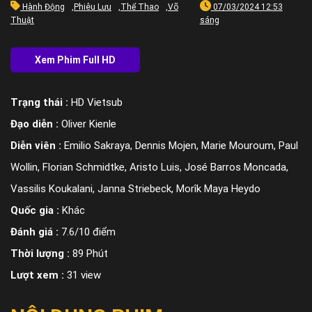
Hành Động
,
Phiêu Lưu
,
Thể Thao
,
Võ
07/03/2024 12:53
Thuật
sáng
Trạng thái :
HD Vietsub
Đạo diễn :
Oliver Kienle
Diễn viên :
Emilio Sakraya, Dennis Mojen, Marie Mouroum, Paul
Wollin, Florian Schmidtke, Aristo Luis, José Barros Moncada,
Vassilis Koukalani, Janna Striebeck, Morîk Maya Heydo
Quốc gia :
Khác
Đánh giá :
7.6/10 điểm
Thời lượng :
89 Phút
Lượt xem :
31 view