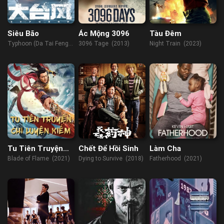
Siêu Bão
Ác Mộng 3096
Tàu Đêm
Typhoon (Da Tai Feng)
3096 Tage (2013)
Night Train (2023)
(2022)
Tu Tiên Truyện
Chết Để Hồi Sinh
Làm Cha
Chi Luyện Kiếm
Blade of Flame (2021)
Dying to Survive (2018)
Fatherhood (2021)