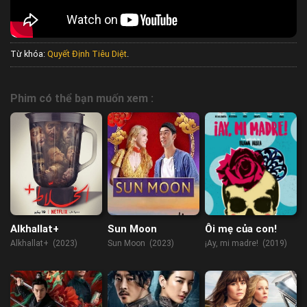
Từ khóa:
Quyết Định Tiêu Diệt
.
Phim có thể bạn muốn xem :
Alkhallat+
Sun Moon
Ôi mẹ của con!
Alkhallat+ (2023)
Sun Moon (2023)
¡Ay, mi madre! (2019)