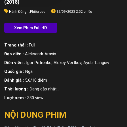
(2018)
Hành Động
,
Phiêu Lưu
12/09/2023 2:52 chiều
Trạng thái :
Full
Đạo diễn :
Aleksandr Aravin
Diễn viên :
Igor Petrenko, Alexey Vertkov, Ayub Tsingiev
Quốc gia :
Nga
Đánh giá :
5,6/10 điểm
Thời lượng :
Đang cập nhật…
Lượt xem :
330 view
NỘI DUNG PHIM