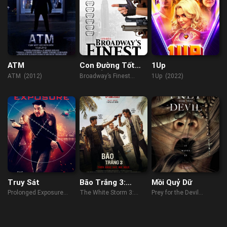
ATM
Con Đường Tốt
1Up
Nhất Ở Broadway
ATM (2012)
Broadway’s Finest
1Up (2022)
(2012)
Truy Sát
Bão Trắng 3:
Mồi Quỷ Dữ
Thiên Đàng Hay
Prolonged Exposure
The White Storm 3:
Prey for the Devil
Địa Ngục
(2018)
Heaven or Hell (2023)
(2022)