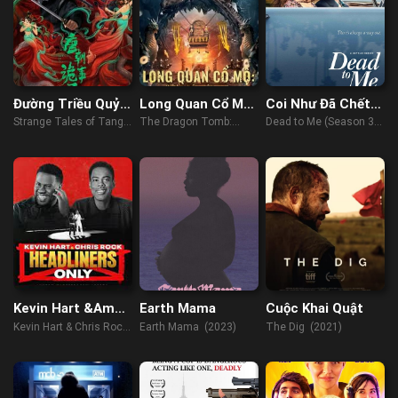
Đường Triều Quỷ
Long Quan Cổ Mộ:
Coi Như Đã Chết
Sự Lục
Vua Sói Tây Hạ
(Phần 3)
Strange Tales of Tang
The Dragon Tomb:
Dead to Me (Season 3)
Dynasty (2022)
Ancient Legend (2021)
(2022)
Kevin Hart &Amp;
Earth Mama
Cuộc Khai Quật
Chris Rock: Chỉ
Kevin Hart & Chris Rock:
Earth Mama (2023)
The Dig (2021)
Diễn Chính
Headliners Only (2023)