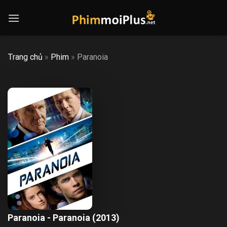
Skip
to
content
Trang chủ
»
Phim
»
Paranoia
Paranoia - Paranoia (2013)