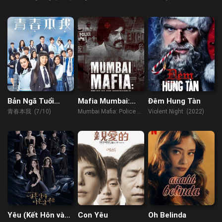
OneTaste
of OneTaste (2022)
(2010)
Bản Ngã Tuổi
Mafia Mumbai:
Đêm Hung Tàn
Thanh Xuân
Cảnh Sát Và Thế
青春本我 (7/10)
Mumbai Mafia: Police vs
Violent Night (2022)
Giới Ngầm
The Underworld (2022)
Yêu (Kết Hôn và
Con Yêu
Oh Belinda