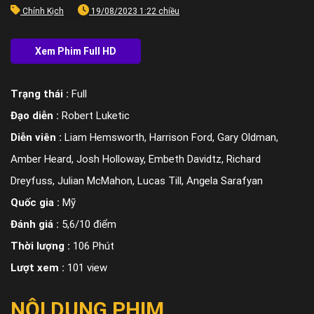
Chính Kịch
19/08/2023 1:22 chiều
Trạng thái :
Full
Đạo diễn :
Robert Luketic
Diễn viên :
Liam Hemsworth, Harrison Ford, Gary Oldman,
Amber Heard, Josh Holloway, Embeth Davidtz, Richard
Dreyfuss, Julian McMahon, Lucas Till, Angela Sarafyan
Quốc gia :
Mỹ
Đánh giá :
5,6/10 điểm
Thời lượng :
106 Phút
Lượt xem :
101 view
NỘI DUNG PHIM