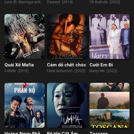
Ly Dị) 3
Love (ft. Marriage and
Dearest (2014)
Oh Belinda (2023)
Divorce) 3 (2022)
Quái Xế Mafia
Cám dỗ chết chóc
Cưới Em Đi
Collide (2016)
Fatal Seduction (2023)
Marry Me (2022)
Hoàng Ngưu Phẫn
Bộ Hài Cốt Ám
Toscana