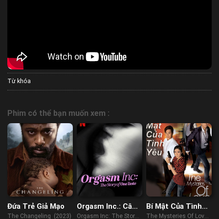
Từ khóa
Phim có thể bạn muốn xem :
Đứa Trẻ Giả Mạo
Orgasm Inc.: Câu
Bí Mật Của Tình
chuyện về
Yêu
The Changeling (2023)
Orgasm Inc: The Story
The Mysteries Of Love