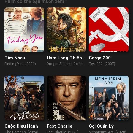
Phim có thể bạn muốn xem :
Tìm Nhau
Hám Long Thiên
Cargo 200
Quan
Finding You (2021)
Dragon Shaking Coffin
Груз 200 (2007)
(2021)
Cuộc Diễu Hành
Fast Charlie
Gọi Quản Lý
The Parades (2024)
Fast Charlie (2023)
Menajerimi Ara (2020)