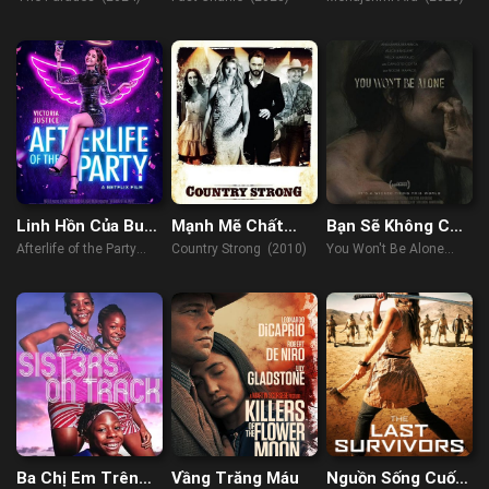
Linh Hồn Của Buổi
Mạnh Mẽ Chất
Bạn Sẽ Không Cô
Tiệc
Đồng Quê
Đơn
Afterlife of the Party
Country Strong (2010)
You Won't Be Alone
(2021)
(2022)
Ba Chị Em Trên
Vầng Trăng Máu
Nguồn Sống Cuối