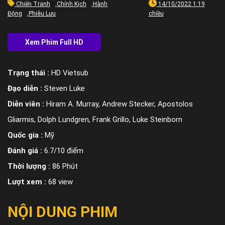
Chiến Tranh
,
Chính Kịch
,
Hành
14/10/2022 1:19
Động
,
Phiêu Lưu
chiều
Trạng thái :
HD Vietsub
Đạo diễn :
Steven Luke
Diễn viên :
Hiram A. Murray, Andrew Stecker, Apostolos
Gliarmis, Dolph Lundgren, Frank Grillo, Luke Steinborn
Quốc gia :
Mỹ
Đánh giá :
6.7/10 điểm
Thời lượng :
86 Phút
Lượt xem :
68 view
NỘI DUNG PHIM