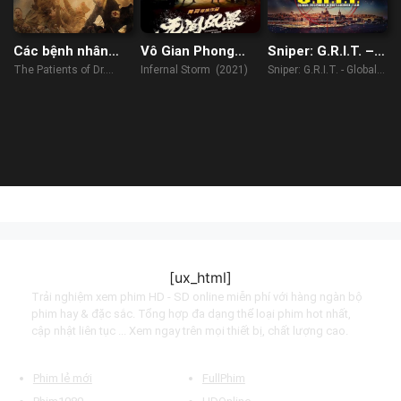
Các bệnh nhân
Vô Gian Phong
Sniper: G.R.I.T. –
của bác sĩ García
Bão
Global Response
The Patients of Dr.
Infernal Storm (2021)
Sniper: G.R.I.T. - Global
& Intelligence
García (2023)
Response &
Team
Intelligence Team
(2023)