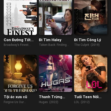
Con Đường Tốt
Đi Tìm Haley
Đi Tìm Công Lý
Nhất Ở Broadway
Broadway’s Finest
Taken Back: Finding
The Culprit (2019)
(2012)
Haley (2012)
Tội ác xưa cũ
Thanh Trừng
Tuổi Teen Nổi
2022
Loạn
Forgive Us Our
Hugas (2022)
LOL (2012)
Trespasses (2022)