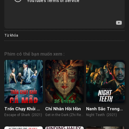
Từ khóa
Phim có thể bạn muốn xem :
Trốn Chạy Khỏi Cá
Chỉ Nhân Hồi Hồn
Nanh Sắc Trong
Mập
Đêm
Escape of Shark (2021)
Get in the Dark (Zhi Ren
Night Teeth (2021)
Hui Hun) (2023)