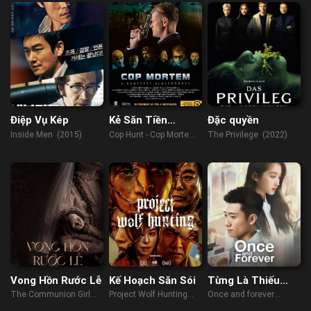
Điệp Vụ Kép
Kẻ Săn Tiền
Đặc quyền
Thưởng
Inside Men (2015)
Cop Hunt - Cop Mortem
The Privilege (2022)
(2016)
Vong Hồn Rước Lễ
Kế Hoạch Săn Sói
Từng Là Thiếu
Niên
The Communion Girl
Project Wolf Hunting
Once and forever
(2023)
(2022)
(2023)