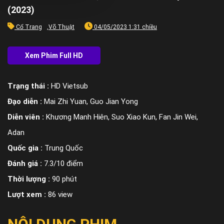
(2023)
Cổ Trang
,
Võ Thuật
04/05/2023 1:31 chiều
Trạng thái :
HD Vietsub
Đạo diễn :
Mai Zhi Yuan, Guo Jian Yong
Diễn viên :
Khương Manh Hiên, Suo Xiao Kun, Fan Jin Wei,
Adan
Quốc gia :
Trung Quốc
Đánh giá :
7.3/10 điểm
Thời lượng :
90 phút
Lượt xem :
86 view