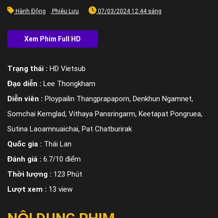
Hành Động
,
Phiêu Lưu
07/03/2024 12:44 sáng
Trạng thái :
HD Vietsub
Đạo diễn :
Lee Thongkham
Diễn viên :
Ploypailin Thangprapaporn, Denkhun Ngamnet,
Somchai Kemglad, Vithaya Pansringarm, Keetapat Pongruea,
Sutina Laoamnuaichai, Pat Chatburirak
Quốc gia :
Thái Lan
Đánh giá :
6.7/10 điểm
Thời lượng :
123 Phút
Lượt xem :
13 view