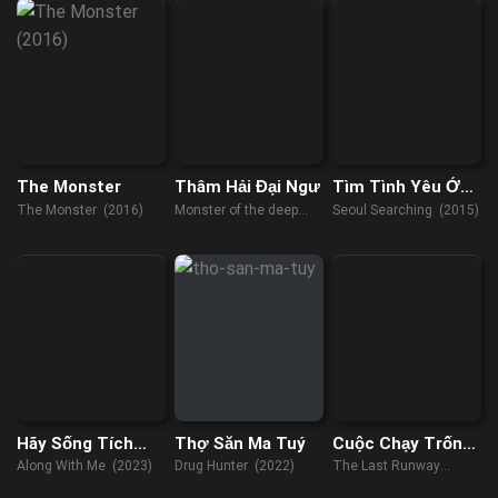
The Monster
Thâm Hải Đại Ngư
Tìm Tình Yêu Ở
Seoul
The Monster (2016)
Monster of the deep
Seoul Searching (2015)
(2023)
Hãy Sống Tích
Thợ Săn Ma Tuý
Cuộc Chạy Trốn
Cực Lên
Sau Cùng
Along With Me (2023)
Drug Hunter (2022)
The Last Runway
(2018)