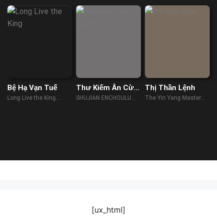
Bệ Hạ Vạn Tuế
Thư Kiếm Ân Cừu
Thị Thần Lệnh
Lục
Long Live the King
SHUJIAN ENCHOULU
The Yin Yang Master
(2019)
(2023)
(2021)