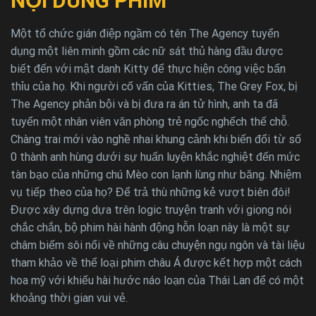
NỘI DUNG PHIM
Một tổ chức gián điệp ngầm có tên The Agency tuyển
dụng một liên minh gồm các nữ sát thủ hàng đầu được
biết đến với mật danh Kitty để thực hiện công việc bẩn
thỉu của họ. Khi người cố vấn của Kitties, The Grey Fox, bị
The Agency phản bội và bị đưa ra án tử hình, anh ta đã
tuyển một nhân viên văn phòng trẻ ngốc nghếch thế chỗ.
Chàng trai mới vào nghề nhai khung cảnh khi biến đổi từ số
0 thành anh hùng dưới sự huấn luyện khắc nghiệt đến mức
tàn bạo của những chú Mèo con lạnh lùng như băng. Nhiệm
vụ tiếp theo của họ? Để trả thù những kẻ vượt biên đôi!
Được xây dựng dựa trên logic truyện tranh với giọng nói
chắc chắn, bộ phim hài hành động hỗn loạn này là một sự
châm biếm sôi nổi về những câu chuyện ngụ ngôn và tài liệu
tham khảo về thể loại phim châu Á được kết hợp một cách
hoa mỹ với khiếu hài hước náo loạn của Thái Lan để có một
khoảng thời gian vui vẻ.