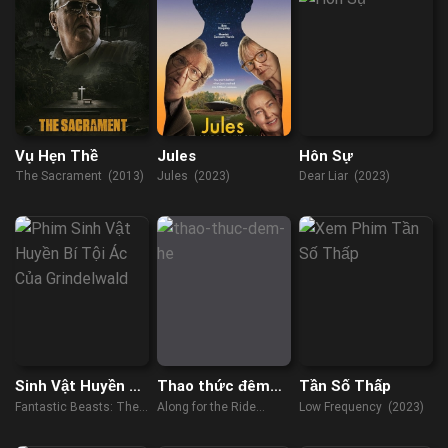
Vụ Hẹn Thề
Jules
Hôn Sự
The Sacrament (2013)
Jules (2023)
Dear Liar (2023)
Sinh Vật Huyền Bí:
Thao thức đêm
Tần Số Thấp
Tội Ác Của
hè
Fantastic Beasts: The
Along for the Ride
Low Frequency (2023)
Grindelwald
Crimes of Grindelwald
(2022)
(2018)