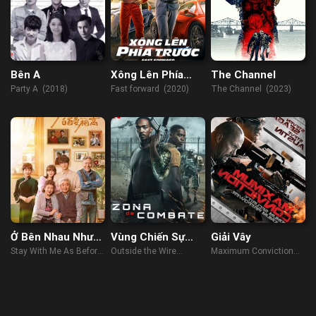
Bên A
Xông Lên Phía
The Channel
Trước
Party A (2018)
Fast forward (2020)
The Channel (2023)
Ở Bên Nhau Như
Vùng Chiến Sự
Giải Vây
Trước Đây
Hiểm Nguy
Stay With Me As Before
Outside the Wire
Maximum Conviction
(2022)
(2021)
(2012)