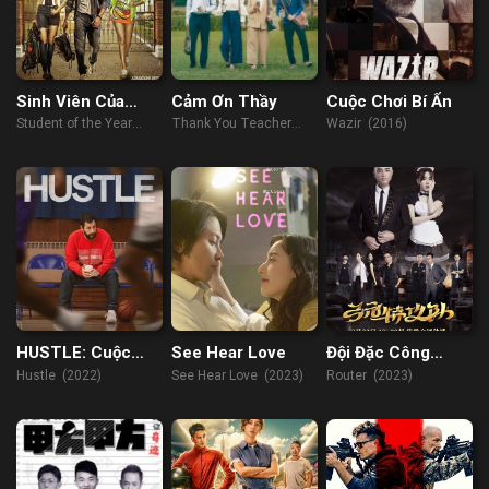
Sinh Viên Của
Cảm Ơn Thầy
Cuộc Chơi Bí Ẩn
Năm
Student of the Year
Thank You Teacher
Wazir (2016)
(2012)
(2023)
HUSTLE: Cuộc
See Hear Love
Đội Đặc Công
đua NBA
Cung Nguyên
Hustle (2022)
See Hear Love (2023)
Router (2023)