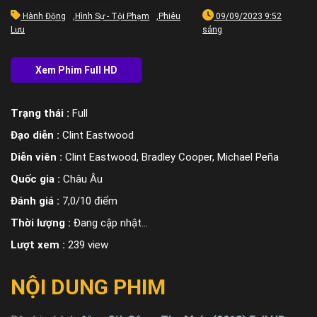
Hành Động
,
Hình Sự - Tội Phạm
,
Phiêu
09/09/2023 9:52
Lưu
sáng
Trạng thái :
Full
Đạo diễn :
Clint Eastwood
Diễn viên :
Clint Eastwood, Bradley Cooper, Michael Peña
Quốc gia :
Châu Âu
Đánh giá :
7,0/10 điểm
Thời lượng :
Đang cập nhật…
Lượt xem :
239 view
NỘI DUNG PHIM