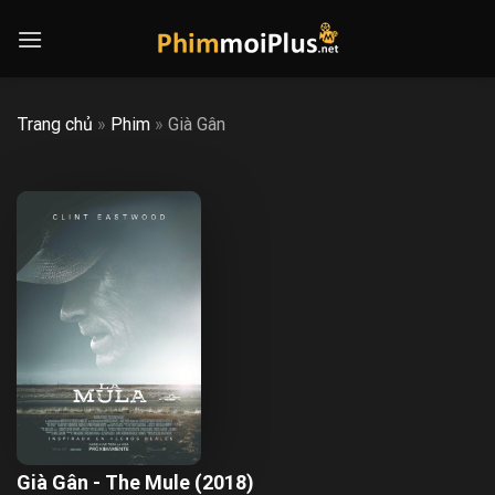
Skip
to
content
Trang chủ
»
Phim
»
Già Gân
Già Gân - The Mule (2018)