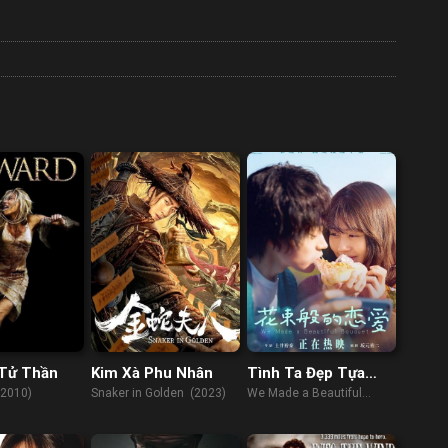
 Tử Thần
Kim Xà Phu Nhân
Tình Ta Đẹp Tựa
Đóa Hoa
(2010)
Snaker in Golden (2023)
We Made a Beautiful
Bouquet (2021)