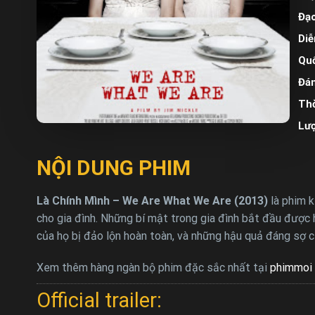
Đạo
Diễ
Quố
Đán
Thờ
Lư
NỘI DUNG PHIM
Là Chính Mình – We Are What We Are (2013)
là phim k
cho gia đình. Những bí mật trong gia đình bắt đầu được 
của họ bị đảo lộn hoàn toàn, và những hậu quả đáng sợ củ
Xem thêm hàng ngàn bộ phim đặc sắc nhất tại
phimmoi 
Official trailer: