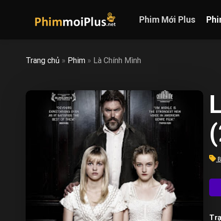
Skip
to
Phim Mới Plus
Phi
content
Trang chủ
»
Phim
»
Là Chính Mình
B
Trạ