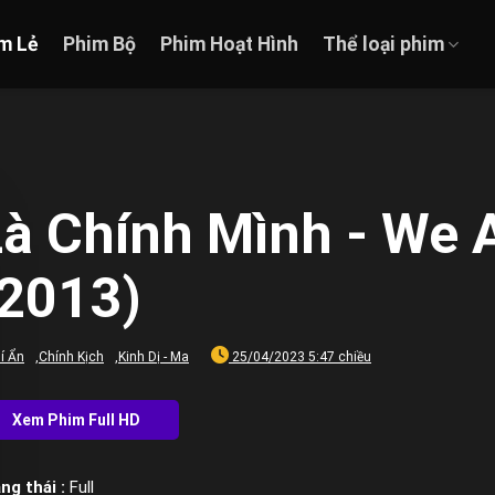
m Lẻ
Phim Bộ
Phim Hoạt Hình
Thể loại phim
Là Chính Mình - We 
(2013)
í Ẩn
,
Chính Kịch
,
Kinh Dị - Ma
25/04/2023 5:47 chiều
ng thái :
Full