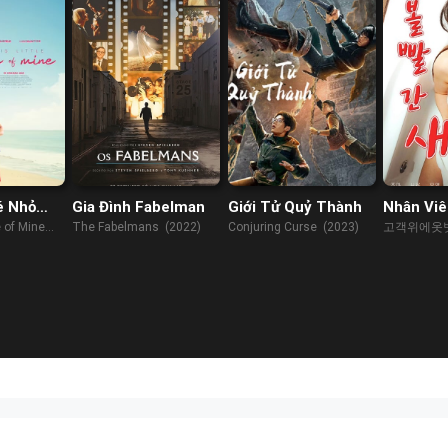
é Nhỏ
Gia Đình Fabelman
Giới Tử Quỷ Thành
Nhân Viê
Gian Phụ
e of Mine
The Fabelmans (2022)
Conjuring Curse (2023)
고객위에옷
Hàng
(2023)