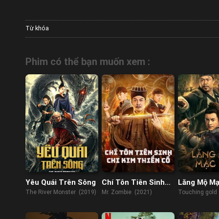
Từ khóa
Phim có thể bạn muốn xem :
Yêu Quái Trên Sông
Chí Tôn Tiên Sinh
Lăng Mộ Mạ
Chi Kim Thiền Cổ
The River Monster (2019)
Mr. Zombie (2021)
Touching gold 
(2022)