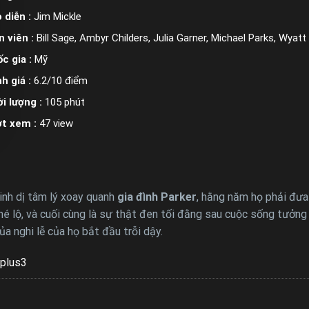
 diễn :
Jim Mickle
n viên :
Bill Sage, Ambyr Childers, Julia Garner, Michael Parks, Wyatt
c gia :
Mỹ
h giá :
6.2/10 điểm
i lượng :
105 phút
ợt xem :
47 view
inh dị tâm lý xoay quanh
gia đình Parker
, hằng năm họ phải đưa
hé lộ, và cuối cùng là sự thật đen tối đằng sau cuộc sống tưởn
a nghi lễ của họ bắt đầu trỗi dậy.
plus3