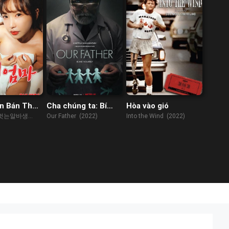
n Bán Thời
Cha chúng ta: Bí
Hòa vào gió
c Vụ Khách
mật của bác sĩ Cline
벗는알바생
Our Father (2022)
Into the Wind (2022)