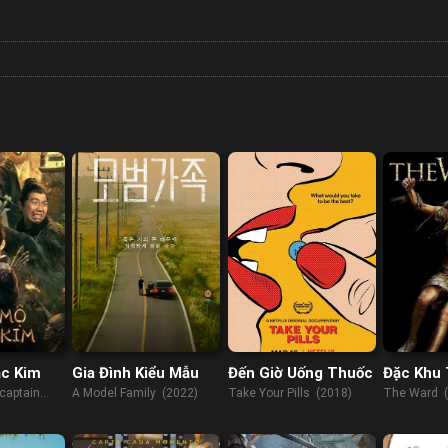
c Kim
Gia Đình Kiểu Mẫu
Đến Giờ Uống Thuốc
Đặc Khu
captain
A Model Family (2022)
Take Your Pills (2018)
The Ward 