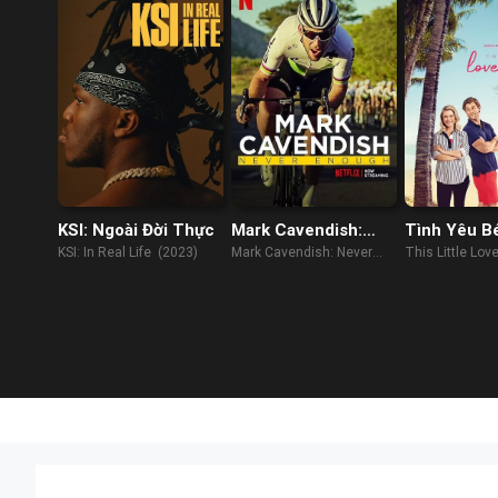
KSI: Ngoài Đời Thực
Mark Cavendish:
Tình Yêu B
Không Bao Giờ Đủ
Của Tôi
KSI: In Real Life (2023)
Mark Cavendish: Never
This Little Lov
Enough (2023)
(2021)