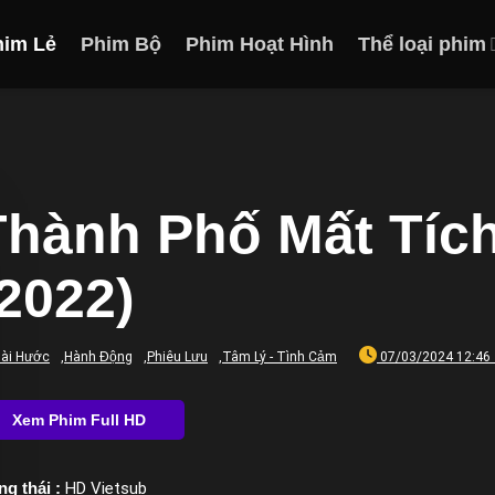
him Lẻ
Phim Bộ
Phim Hoạt Hình
Thể loại phim
Thành Phố Mất Tích
(2022)
ài Hước
,
Hành Động
,
Phiêu Lưu
,
Tâm Lý - Tình Cảm
07/03/2024 12:46
ng thái :
HD Vietsub