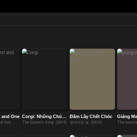
 and One
Corgi: Những Chú
Đầm Lầy Chết Chóc
Giáng Ma
Chó Hoàng Gia
nd One
The Queen's Corgi (2019)
젖어버린 늪 (2023)
The exorci