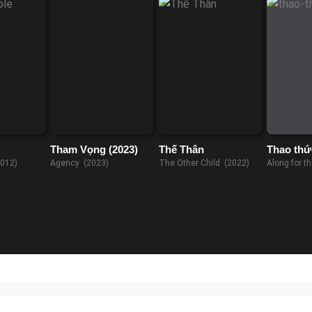
Tham Vọng (2023)
Thế Thân
Thao thứ
2012)
Agency (2023)
The Other Child (2022)
Along for t