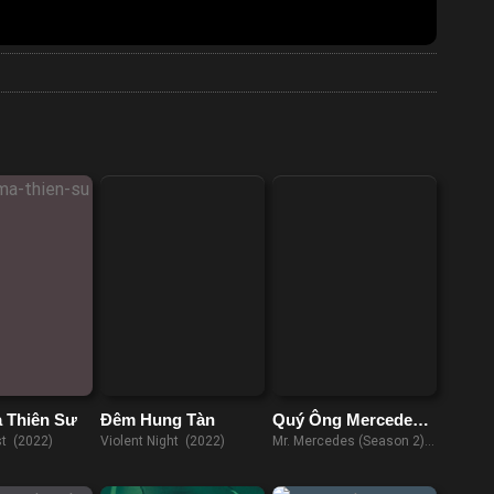
 Thiên Sư
Đêm Hung Tàn
Quý Ông Mercedes
(Phần 2)
st (2022)
Violent Night (2022)
Mr. Mercedes (Season 2)
(2018)