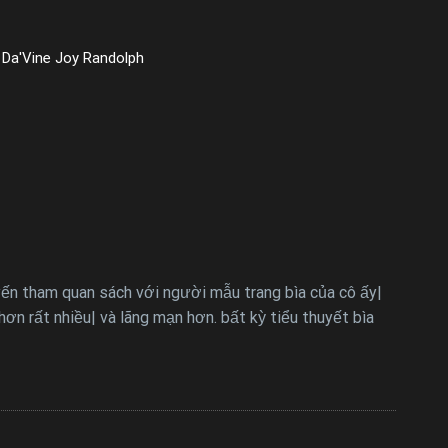
, Da'Vine Joy Randolph
yến tham quan sách với người mẫu trang bìa của cô ấy|
ơn rất nhiều| và lãng mạn hơn. bất kỳ tiểu thuyết bìa