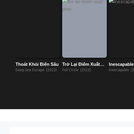
Thoát Khỏi Biển Sâu
Trở Lại Điểm Xuất
Inescapable
Phát
Deep Sea Escape (2022)
Full Circle (2023)
Inescapable (