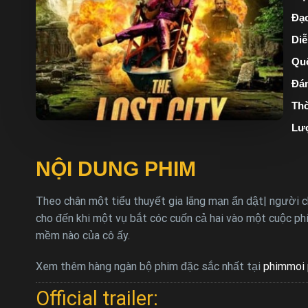
Đạo
Diễ
Quố
Đán
Thờ
Lư
NỘI DUNG PHIM
Theo chân một tiểu thuyết gia lãng mạn ẩn dật| người c
cho đến khi một vụ bắt cóc cuốn cả hai vào một cuộc phi
mềm nào của cô ấy.
Xem thêm hàng ngàn bộ phim đặc sắc nhất tại
phimmoi 
Official trailer: