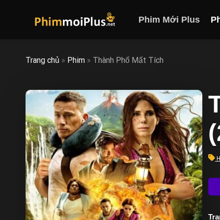
Skip
to
Phim Mới Plus
P
content
Trang chủ
»
Phim
»
Thành Phố Mất Tích
H
Trạ