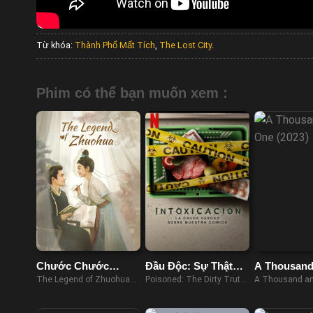
Từ khóa:
Thành Phố Mất Tích
,
The Lost City
.
Phim có thể bạn muốn xem :
Chước Chước
Đầu Độc: Sự Thật
A Thousand
Phong Lưu
Bẩn Thỉu Về Thực
The Legend of Zhuohua
Poisoned: The Dirty Truth
A Thousand a
Phẩm
(2023)
About Your Food (2023)
(2023)