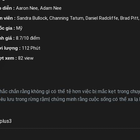
 diễn :
Aaron Nee, Adam Nee
n viên :
Sandra Bullock, Channing Tatum, Daniel Radcliffe, Brad Pitt
c gia :
Mỹ
h giá :
8.7/10 điểm
i lượng :
112 Phút
ợt xem :
82 view
hắc chắn rằng không gì có thể tệ hơn việc bị mắc kẹt trong chu
êu lưu trong rừng rậm| chứng minh rằng cuộc sống có thể xa lạ h
plus3