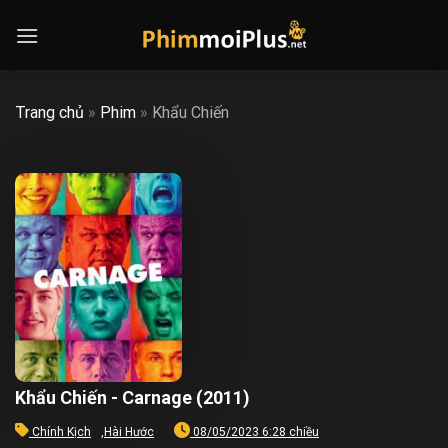
Skip
to
content
Trang chủ
»
Phim
»
Khẩu Chiến
Khẩu Chiến - Carnage (2011)
Chính Kịch
,
Hài Hước
08/05/2023 6:28 chiều