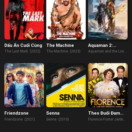
Dấu Ấn Cuối Cùng
The Machine
Aquaman 2:
Vương Quốc Thất
The Last Mark (2022)
The Machine (2023)
Aquaman and the Lost
Lạc
Kingdom (2023)
Friendzone
Senna
Theo Đuổi Đam
Mê
Friendzone (2021)
Senna (2010)
Florence Foster Jenkins
(2016)