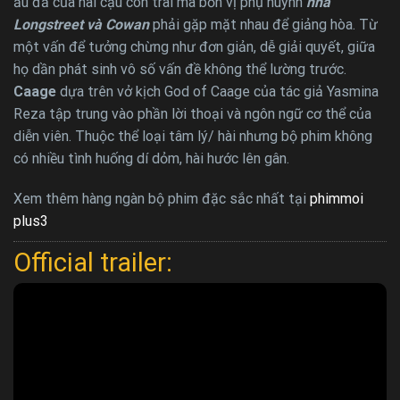
ẩu đả của hai cậu con trai mà bốn vị phụ huynh
nhà
Longstreet và Cowan
phải gặp mặt nhau để giảng hòa. Từ
một vấn để tưởng chừng như đơn giản, dễ giải quyết, giữa
họ dần phát sinh vô số vấn đề không thể lường trước.
Caage
dựa trên vở kịch God of Caage của tác giả Yasmina
Reza tập trung vào phần lời thoại và ngôn ngữ cơ thể của
diễn viên. Thuộc thể loại tâm lý/ hài nhưng bộ phim không
có nhiều tình huống dí dỏm, hài hước lên gân.
Xem thêm hàng ngàn bộ phim đặc sắc nhất tại
phimmoi
plus3
Official trailer: