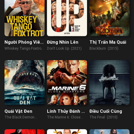
Người Phóng Viên
Đừng Nhìn Lên
Thị Trấn Ma Quái
Mỹ
Whiskey Tango Foxtrot
Don't Look Up (2021)
Blackburn (2015)
(2016)
Quái Vật Đen
Lính Thủy Đánh Bộ
Điều Cuối Cùng
6: Chặn Lối
The Black Demon
The Marine 6: Close
The Final (2010)
(2023)
Quarters (2018)