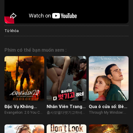
Từ khóa
Phim có thể bạn muốn xem :
Đặc Vụ Không
Nhân Viên Trang
Qua ô cửa sổ: Bên
Gian: Không Lùi
Điểm Mới Vào
kia đại dương
Evangelion: 2.0 You Can
출사모델다벗기고하네
Through My Window:
Bước
Nghề
(Not) Advance (2009)
(2023)
Across the Sea (2023)