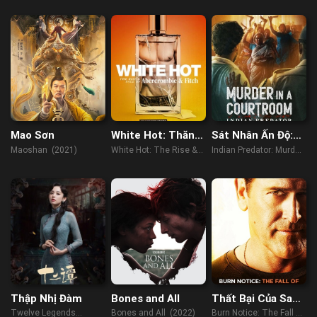
(2023)
Mao Sơn
White Hot: Thăng
Sát Nhân Ấn Độ:
trầm của
Án Mạng Trong
Maoshan (2021)
White Hot: The Rise &
Indian Predator: Murder
Abercrombie &
Phòng Xử Án
Fall of Abercrombie &
in a Courtroom (2022)
Fitch
Fitch (2022)
Thập Nhị Đàm
Bones and All
Thất Bại Của Sam
Axe
Twelve Legends
Bones and All (2022)
Burn Notice: The Fall of