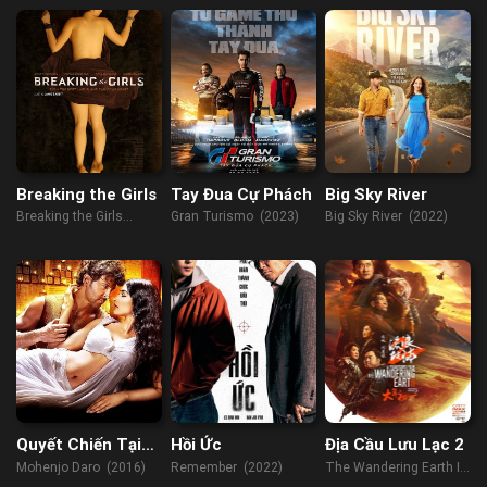
Breaking the Girls
Tay Đua Cự Phách
Big Sky River
Breaking the Girls
Gran Turismo (2023)
Big Sky River (2022)
(2013)
Quyết Chiến Tại
Hồi Ức
Địa Cầu Lưu Lạc 2
Mohenjo
Mohenjo Daro (2016)
Remember (2022)
The Wandering Earth II