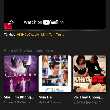
Từ khóa:
HiGH&LOW: Liên Minh Tam Trung
.
Phim có thể bạn muốn xem :
Mối Tình Không
Mùa Hè
Vợ Thay Chồng
Lời
Trả Nợ
A Love of No Words
My Last Summer
남편대신 몸빵하는 아내
(2021)
(2019)
(2023)