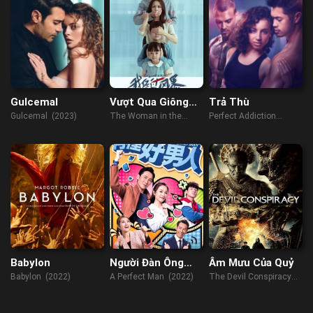
Gulcemal
Vượt Qua Giông
Trả Thù
Bão
Gulcemal (2023)
The Woman in the
Perfect Addiction
Storm (2023)
(2023)
Babylon
Người Đàn Ông
Âm Mưu Của Quỷ
Hoàn Hảo
Babylon (2022)
A Perfect Man (2022)
The Devil Conspiracy
(2023)