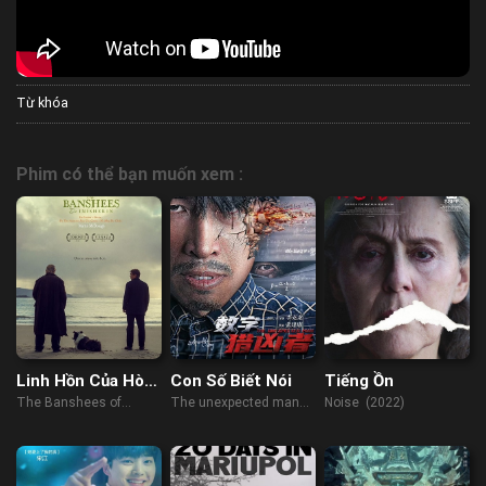
Từ khóa
Phim có thể bạn muốn xem :
Linh Hồn Của Hòn
Con Số Biết Nói
Tiếng Ồn
Đảo
The Banshees of
The unexpected man
Noise (2022)
Inisherin (2022)
(2021)