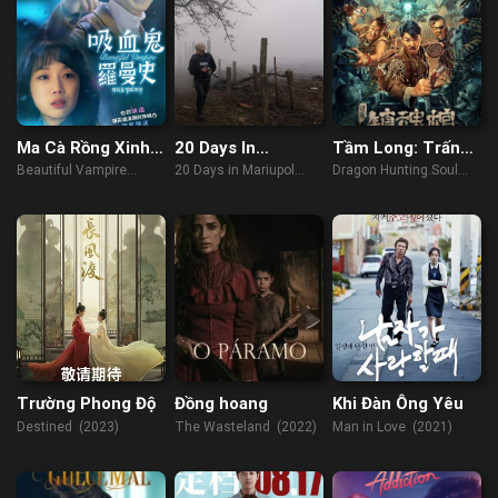
Ma Cà Rồng Xinh
20 Days In
Tầm Long: Trấn
Đẹp
Mariupol
Hồn Quan
Beautiful Vampire
20 Days in Mariupol
Dragon Hunting.Soul
(2018)
(2023)
Suppressing Coffin
(2023)
Trường Phong Độ
Đồng hoang
Khi Đàn Ông Yêu
Destined (2023)
The Wasteland (2022)
Man in Love (2021)