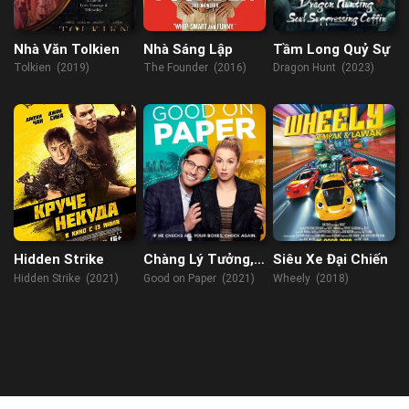
Nhà Văn Tolkien
Nhà Sáng Lập
Tầm Long Quỷ Sự
Tolkien (2019)
The Founder (2016)
Dragon Hunt (2023)
Hidden Strike
Chàng Lý Tưởng,
Siêu Xe Đại Chiến
Trên Lý Thuyết
Hidden Strike (2021)
Good on Paper (2021)
Wheely (2018)