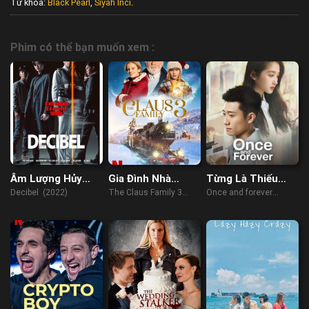
Từ khóa:
Black Pearl
,
Siyah Inci
.
Phim có thể bạn muốn xem :
Âm Lượng Hủy
Gia Đình Nhà
Từng Là Thiếu
Diệt
Claus 3
Niên
Decibel (2022)
The Claus Family 3
Once and forever
(2023)
(2023)