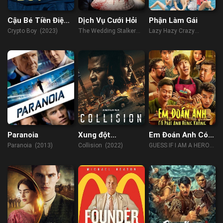
Cậu Bé Tiền Điện
Dịch Vụ Cưới Hỏi
Phận Làm Gái
Tử
Crypto Boy (2023)
The Wedding Stalker
Lazy Hazy Crazy
(2017)
(2015)
Paranoia
Xung đột
Em Đoán Anh Có
Johannesburg
Phải Anh Hùng
Paranoia (2013)
Collision (2022)
GUESS IF I AM A HERO
Không
(2023)