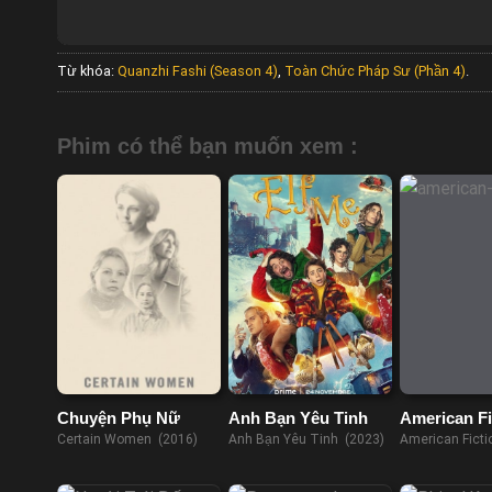
Từ khóa:
Quanzhi Fashi (Season 4)
,
Toàn Chức Pháp Sư (Phần 4)
.
Phim có thể bạn muốn xem :
Chuyện Phụ Nữ
Anh Bạn Yêu Tinh
American Fi
Certain Women (2016)
Anh Bạn Yêu Tinh (2023)
American Ficti