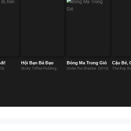
đi!
Hội Bạn Bá Đạo
Bóng Ma Trong Gió
Cậu Bé, 
Cáo Và 
23)
Sticky Toffee Pudding
Under the Shadow (2016)
The Boy, th
(2020)
and the Ho