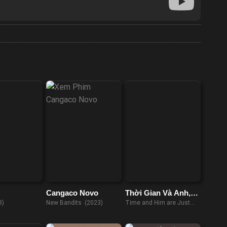
Cangaco Novo
Thời Gian Và Anh,
Vừa Hay Đúng Lúc
3)
New Bandits (2023)
Time and Him are Just
Right (2022)