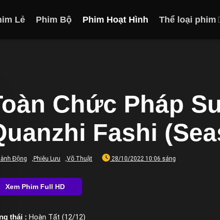
him Lẻ
Phim Bộ
Phim Hoạt Hình
Thể loại phim
Toàn Chức Pháp Sư 
Quanzhi Fashi (Sea
ành Động
,
Phiêu Lưu
,
Võ Thuật
28/10/2022 10:06 sáng
ng thái :
Hoàn Tất (12/12)