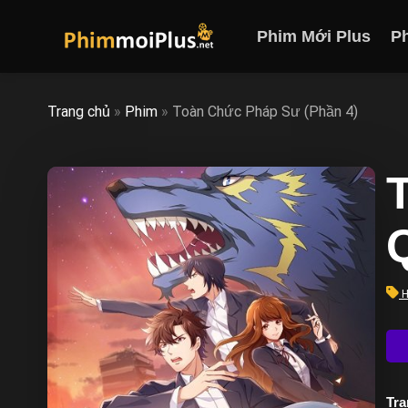
Skip
to
Phim Mới Plus
P
content
Trang chủ
»
Phim
»
Toàn Chức Pháp Sư (Phần 4)
H
Trạ