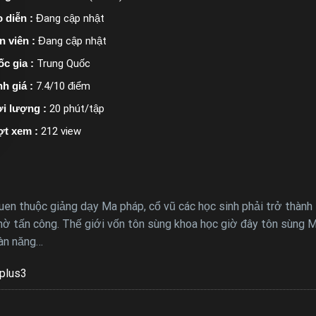
 diễn :
Đang cập nhật
n viên :
Đang cập nhật
c gia :
Trung Quốc
h giá :
7.4/10 điểm
i lượng :
20 phút/tập
ợt xem :
212 view
uen thuộc giảng dạy Ma pháp, cổ vũ các học sinh phải trở thành
chờ tấn công. Thế giới vốn tôn sùng khoa học giờ đây tôn sùng
oàn năng…
plus3