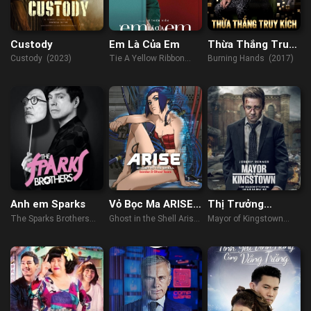
Custody
Em Là Của Em
Thừa Thắng Truy
Kích
Custody (2023)
Tie A Yellow Ribbon
Burning Hands (2017)
(2021)
Anh em Sparks
Vỏ Bọc Ma ARISE
Thị Trưởng
border: 3 Nước
Kingstown (Phần
The Sparks Brothers
Ghost in the Shell Arise
Mayor of Kingstown
Mắt Ma
2)
(2021)
- Border 3: Ghost Tears
(Season 2) (2023)
(2014)