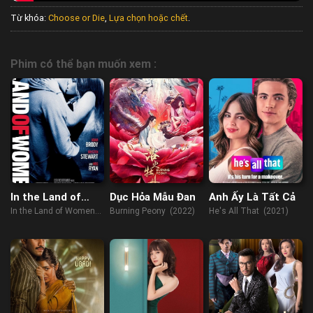
Từ khóa:
Choose or Die
,
Lựa chọn hoặc chết
.
Phim có thể bạn muốn xem :
In the Land of
Dục Hỏa Mẫu Đan
Anh Ấy Là Tất Cả
Women
In the Land of Women
Burning Peony (2022)
He's All That (2021)
(2007)