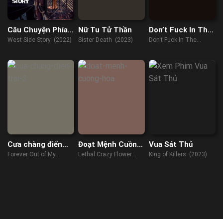
Câu Chuyện Phía
Nữ Tu Tử Thần
Don’t Fuck In The
Tây
Woods 2
West Side Story (2022)
Sister Death (2023)
Don't Fuck In The
Woods 2 (2022)
Cưa chàng điển
Đoạt Mệnh Cuồng
Vua Sát Thủ
trai 3
Hoa
Forever Out of My
Lethal Crazy Flower
King of Killers (2023)
League (2022)
(2023)