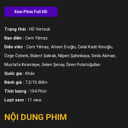
Trạng thái :
HD Vietsub
Đạo diễn :
Cem Yılmaz
Diễn viên :
Cem Yılmaz, Ahsen Eroğlu, Celal Kadri Kınoğlu,
Özge Özberk, Bülent Şakrak, Nilperi Şahinkaya, Seda Akman,
Mustafa Kırantepe, Selen Şenay, Diren Polatoğulları
Quốc gia :
Khác
Đánh giá :
7.2/10 điểm
Thời lượng :
104 Phút
Lượt xem :
11 view
NỘI DUNG PHIM