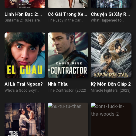
Linh Hồn Bạc 2:
Cô Gái Trong Xe
Chuyện Gì Xảy Ra
Luật Lệ Đặt Ra Là
Đeo Kính Với Khẩu
Với Thứ Hai
Gintama 2: Rules are
The Lady in the Car
What Happened to
Để Phá Bỏ
Súng
Made to be Broken
with Glasses and a Gun
Monday (2017)
(2018)
(2015)
Ai Là Trai Ngoan?
Nhà Thầu
Kỳ Môn Độn Giáp 2
Who's a Good Boy?
The Contractor (2022)
Miracle Fighters (2023)
(2022)