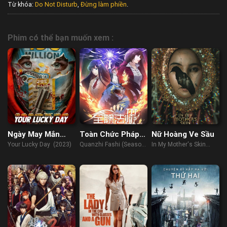
Từ khóa:
Do Not Disturb
,
Đừng làm phiền
.
Phim có thể bạn muốn xem :
Ngày May Mắn
Toàn Chức Pháp
Nữ Hoàng Ve Sầu
Của Bạn
Sư (Phần 3)
Your Lucky Day (2023)
Quanzhi Fashi (Season
In My Mother's Skin
3) (2018)
(2023)