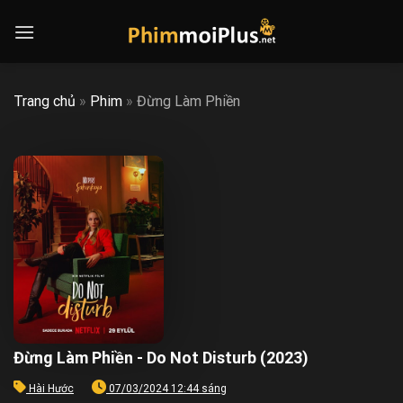
Skip
to
content
Trang chủ
»
Phim
»
Đừng Làm Phiền
Đừng Làm Phiền - Do Not Disturb (2023)
Hài Hước
07/03/2024 12:44 sáng