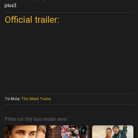
plus3
Official trailer:
Từ khóa:
The Silent Twins
.
Phim có thể bạn muốn xem :