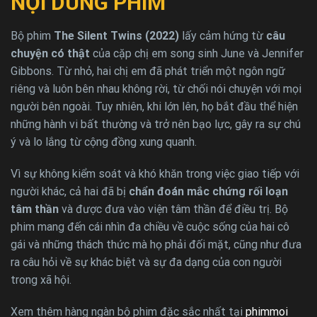
NỘI DUNG PHIM
Bộ phim
The Silent Twins (2022)
lấy cảm hứng từ
câu
chuyện có thật
của cặp chị em song sinh June và Jennifer
Gibbons. Từ nhỏ, hai chị em đã phát triển một ngôn ngữ
riêng và luôn bên nhau không rời, từ chối nói chuyện với mọi
người bên ngoài. Tuy nhiên, khi lớn lên, họ bắt đầu thể hiện
những hành vi bất thường và trở nên bạo lực, gây ra sự chú
ý và lo lắng từ cộng đồng xung quanh.
Vì sự không kiểm soát và khó khăn trong việc giao tiếp với
người khác, cả hai đã bị
chẩn đoán mắc chứng rối loạn
tâm thần
và được đưa vào viện tâm thần để điều trị. Bộ
phim mang đến cái nhìn đa chiều về cuộc sống của hai cô
gái và những thách thức mà họ phải đối mặt, cũng như đưa
ra câu hỏi về sự khác biệt và sự đa dạng của con người
trong xã hội.
Xem thêm hàng ngàn bộ phim đặc sắc nhất tại
phimmoi