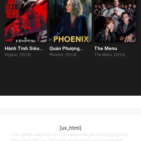
Hành Tinh Siêu
Quán Phượng
The Menu
Nhân
Hoàng
Krypton (2018)
Phoenix (2014)
The Menu (2016)