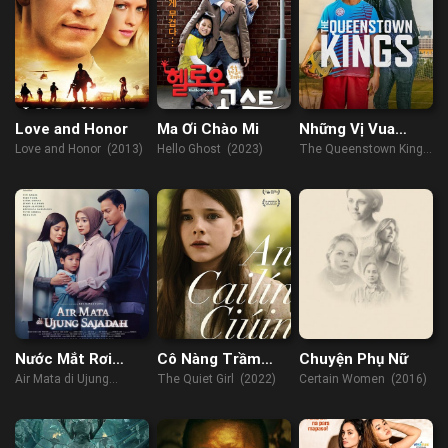
Love and Honor
Ma Ơi Chào Mi
Những Vị Vua
Queenstown
Love and Honor (2013)
Hello Ghost (2023)
The Queenstown Kings
(2023)
Nước Mắt Rơi
Cô Nàng Trầm
Chuyện Phụ Nữ
Trên Thảm
Lặng
Air Mata di Ujung
The Quiet Girl (2022)
Certain Women (2016)
Nguyện
Sajadah (2023)