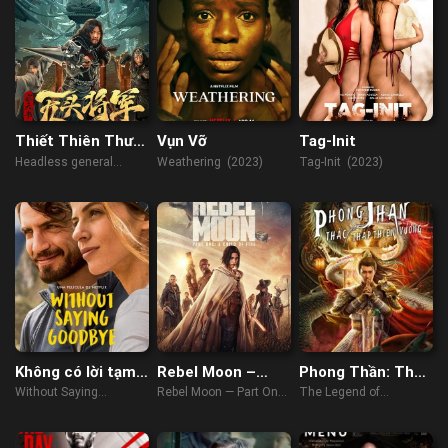
Thiết Thiên Thư:
Vụn Vỡ
Tag-Init
Tướng Quân
Headless general
Weathering (2023)
Tag-Init (2023)
Không Đầu
(2023)
Không có lời tạm
Rebel Moon –
Phong Thần: Thác
biệt
Phần Một: Người
Tháp Thiên Vương
Without Saying
Rebel Moon — Part One:
The Legend of
Con Của Lửa
Goodbye (2022)
A Child of Fire (2023)
Deification (2021)