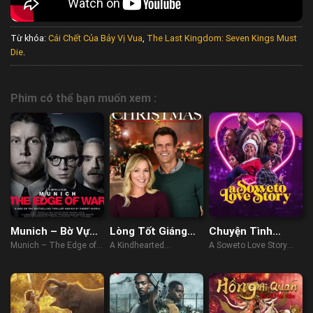
Từ khóa:
Cái Chết Của Bảy Vị Vua
,
The Last Kingdom: Seven Kings Must
Die
.
Phim có thể bạn muốn xem :
Munich – Bờ Vực
Lòng Tốt Giáng
Chuyện Tình
Chiến Tranh
Sinh
Soweto
Munich – The Edge of
A Kindhearted
A Soweto Love Story
War (2021)
Christmas (2021)
(2024)