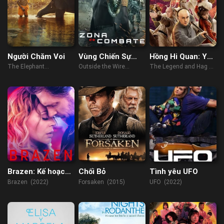
Người Chăm Voi
Vùng Chiến Sự
Hồng Hi Quan: Yêu
Hiểm Nguy
Nữ Ma Môn
The Elephant
Outside the Wire
The Legend and Hag of
Whisperers (2022)
(2021)
Shaolin (2021)
Brazen: Kế hoạch
Chối Bỏ
Tình yêu UFO
liều lĩnh
Brazen (2022)
Forsaken (2015)
UFO (2022)