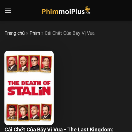
Skip
to
content
Trang chủ
»
Phim
»
Cái Chết Của Bảy Vị Vua
Cái Chết Của Bảy Vị Vua - The Last Kingdom: