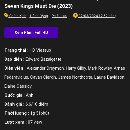
Seven Kings Must Die (2023)
Chính Kịch
,
Hành Động
,
Phiêu Lưu
07/03/2024 12:52 sáng
Trạng thái :
HD Vietsub
Đạo diễn :
Edward Bazalgette
Diễn viên :
Alexander Dreymon, Harry Gilby, Mark Rowley, Arnas
Fedaravicius, Cavan Clerkin, James Northcote, Laurie Davidson,
Elaine Cassidy
Quốc gia :
Anh
Đánh giá :
6.6/10 điểm
Thời lượng :
1g 51phút
Lượt xem :
07 view