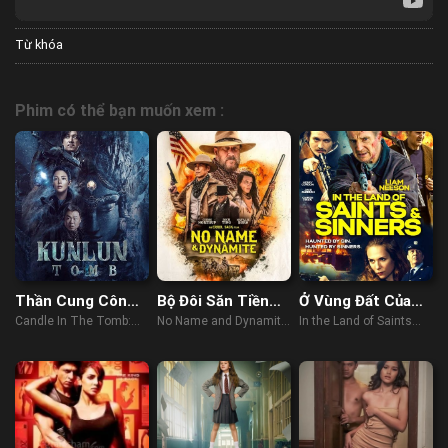
Từ khóa
Phim có thể bạn muốn xem :
Thần Cung Côn
Bộ Đôi Săn Tiền
Ở Vùng Đất Của
Luân
Thưởng
Các Vị Thần Và
Candle In The Tomb:
No Name and Dynamite
In the Land of Saints
Tội Nhân
Kunlun Tomb (2022)
(2022)
and Sinners (2023)