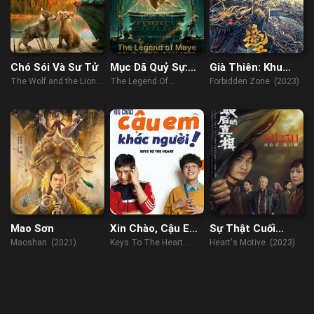
Chó Sói Và Sư Tử
Mục Dã Quỷ Sự:
Già Thiên: Khu
Quan Sơn Thái
Vực Cấm
The Wolf and the Lion
The Legend Of
Forbidden Zone (2023)
Bảo
(2021)
Muye:Tomb Seeking
Master (2021)
Mao Sơn
Xin Chào, Cậu Em
Sự Thật Cuối
Khác Người!
Cùng
Maoshan (2021)
Keys To The Heart
Heart's Motive (2023)
(2023)