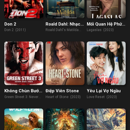
Don 2
Roald Dahl: Nhạc
Mối Quan Hệ Phức
Kịch Matilda
Tạp
Don 2 (2011)
Roald Dahl's Matilda
Lagaslas (2023)
The Musical (2022)
Không Chùn Bước
Điệp Viên Stone
Yêu Lại Vợ Ngầu
3
Green Street 3: Never
Heart of Stone (2023)
Love Reset (2023)
Back Down (2013)