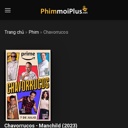
Skip
to
content
Trang chủ
»
Phim
»
Chavorrucos
Chavorrucos - Manchild (2023)