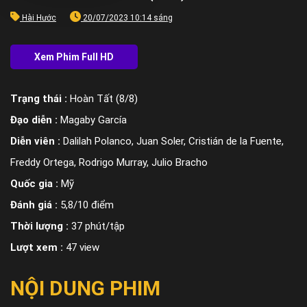
Hài Hước
20/07/2023 10:14 sáng
Trạng thái :
Hoàn Tất (8/8)
Đạo diễn :
Magaby García
Diễn viên :
Dalilah Polanco, Juan Soler, Cristián de la Fuente,
Freddy Ortega, Rodrigo Murray, Julio Bracho
Quốc gia :
Mỹ
Đánh giá :
5,8/10 điểm
Thời lượng :
37 phút/tập
Lượt xem :
47 view
NỘI DUNG PHIM