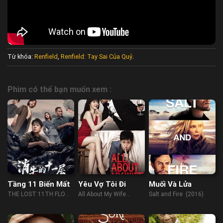
Từ khóa:
Renfield
,
Renfield: Tay Sai Của Quỷ
.
Phim có thể bạn muốn xem :
Tầng 11 Biến Mất
Yêu Vợ Tôi Đi
Muối Và Lửa
THE LOST 11TH FLOOR
All About My Wife
Salt and Fire (2016)
(2023)
(2012)