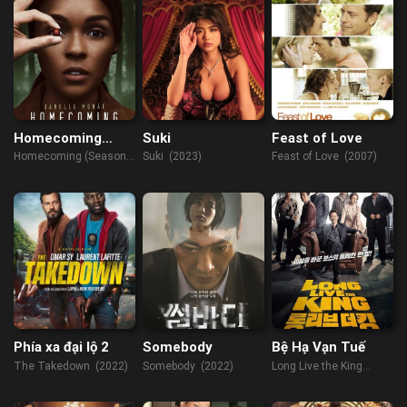
Homecoming
Suki
Feast of Love
(Season 2)
Homecoming (Season
Suki (2023)
Feast of Love (2007)
2) (2020)
Phía xa đại lộ 2
Somebody
Bệ Hạ Vạn Tuế
The Takedown (2022)
Somebody (2022)
Long Live the King
(2019)