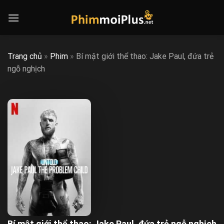
Skip
to
content
Trang chủ
»
Phim
»
Bí mật giới thể thao: Jake Paul, đứa trẻ
ngỗ nghịch
Bí mật giới thể thao: Jake Paul, đứa trẻ ngỗ nghịch