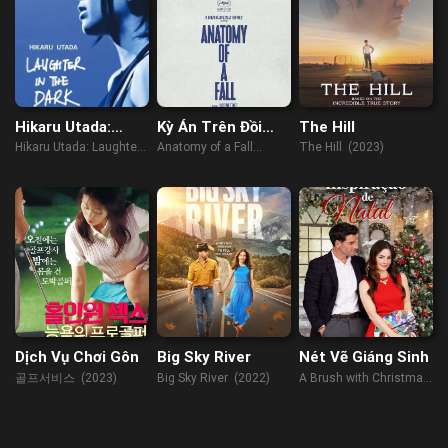
Hikaru Utada:
Kỳ Án Trên Đồi
The Hill
Laughter in the
Tuyết
Hikaru Utada: Laughter
Anatomy of a Fall
The Hill (2023)
Dark Tour 2018
in the Dark Tour 2018
(2023)
(2019)
Dịch Vụ Chơi Gôn
Big Sky River
Nét Vẽ Giáng Sinh
골프서비스 (2023)
Big Sky River (2022)
A Brush with Christmas
(2022)