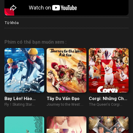
Từ khóa
Phim có thể bạn muốn xem :
Bay Lên! Hào
Tây Du Vấn Đạo
Corgi: Những Chú
Quang Trên Băng
Chó Hoàng Gia
Fly！Skating Star
Journey to the West:
The Queen's Corgi
(2022)
Ask tao (2023)
(2019)