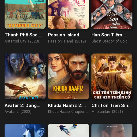
Thành Phố Sao
Passion Island
Hàn Sơn Tiềm
Chổi
Long
Asteroid City (2023)
Passion Island (2012)
Ghost Dragon of Cold
Mountain (2014)
Avatar 2: Dòng
Khuda Haafiz 2:
Chí Tôn Tiên Sinh
Chảy Của Nước
Thử Lửa
Chi Kim Thiền Cổ
Avatar 2 (2022)
Khuda Haafiz Chapter 2:
Mr. Zombie (2021)
Agni Pariksha (2022)