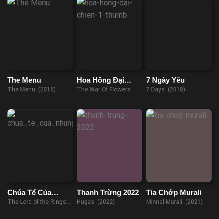
The Menu
Hoa Hồng Đại
7 Ngày Yêu
Chiến
The Menu (2016)
The War Of Flowers
7 Days (2018)
(2022)
Chúa Tể Của
Thanh Trừng 2022
Tia Chớp Murali
Những Chiếc
The Lord of the Rings:
Hugas (2022)
Minnal Murali (2021)
Nhẫn: Những
The Rings of Power