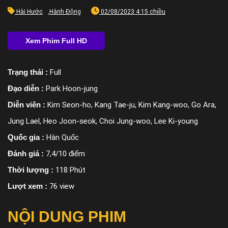
Hài Hước
,
Hành Động
02/08/2023 4:15 chiều
Trạng thái :
Full
Đạo diễn :
Park Hoon-jung
Diễn viên :
Kim Seon-ho, Kang Tae-ju, Kim Kang-woo, Go Ara,
Jung Lael, Heo Joon-seok, Choi Jung-woo, Lee Ki-young
Quốc gia :
Hàn Quốc
Đánh giá :
7,4/10 điểm
Thời lượng :
118 Phút
Lượt xem :
76 view
NỘI DUNG PHIM