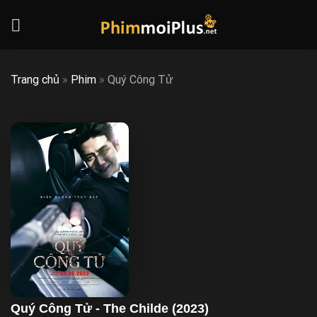
Skip
to
content
Trang chủ
»
Phim
»
Quý Công Tử
Quý Công Tử - The Childe (2023)