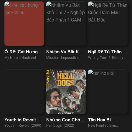
Chiếc Nhẫn Quyền
(2022)
Năng
Ở Rể: Cát Hưng
Nhiệm Vụ Bất Khả
Ngã Rẽ Tử Thần:
Cao Chiếu
Thi 7 – Nghiệp Báo
Cuộc Đẫm Máu
My Heroic Husband
Mission: Impossible -
Wrong Turn 4: Bloody
Phần 1 CAM
Bắt Đầu
(2021)
Dead Reckoning Part
Beginnings (2011)
OneRAW (2023)
Youth in Revolt
Những Con Chó
Tân Họa Bì
Địa Ngục
Youth in Revolt (2009)
Hell Dogs (2022)
New Painted Skin
(2022)