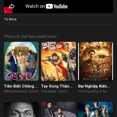
Từ khóa
Phim có thể bạn muốn xem :
Tiễn Biệt Chồng
Tay Súng Thần
Đại Nghiệp Kiến
Yêu
Sầu
Quân
Killing Romance (2023)
The Sniper (2021)
The Founding of An
Army (2017)