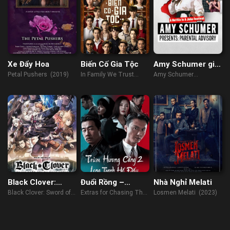
Xe Đẩy Hoa
Biến Cố Gia Tộc
Amy Schumer giới
thiệu: Lời khuyên
Petal Pushers (2019)
In Family We Trust
Amy Schumer
cho cha mẹ
(2018)
Presents: Parental
Advisory (2022)
Black Clover:
Đuổi Rồng –
Nhà Nghỉ Melati
Thanh kiếm của
Chương Phụ: Nhập
Black Clover: Sword of
Extras for Chasing The
Losmen Melati (2023)
Ma pháp Vương
Long Đấu Hổ
the Wizard King (2023)
Dragon (2023)