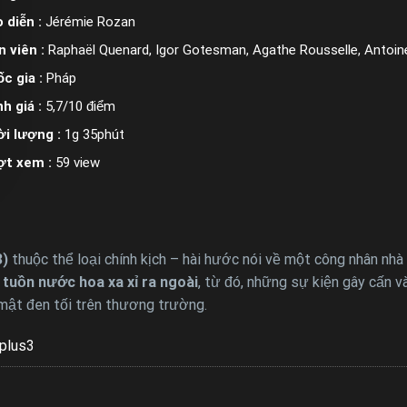
 diễn :
Jérémie Rozan
n viên :
Raphaël Quenard, Igor Gotesman, Agathe Rousselle, Antoine
c gia :
Pháp
h giá :
5,7/10 điểm
i lượng :
1g 35phút
ợt xem :
59 view
3)
thuộc thể loại chính kịch – hài hước nói về một công nhân nh
tuồn nước hoa xa xỉ ra ngoài
, từ đó, những sự kiện gây cấn v
 mật đen tối trên thương trường.
plus3