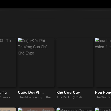
t Tử
Cuộc Đời Phi
Khế Ước Quỷ
Hoa Hồng
Thường Của Chú
Promise
The Art of Racing in the
The Pact II (2014)
The War Of
Chó Enzo
Rain (2019)
(2022)