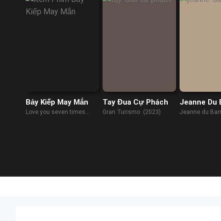
Bảy Kiếp May Mắn
Tay Đua Cự Phách
Jeanne Du 
Love you seven times
Gran Turismo (2023)
Jeanne du Bar
(2022)