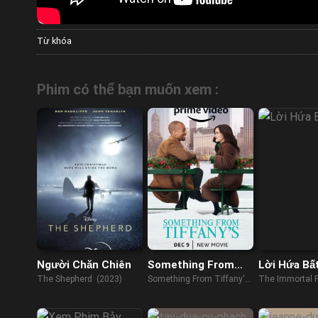
Từ khóa
Phim có thể bạn muốn xem :
Người Chăn Chiên
Something From
Lời Hứa Bấ
Tiffany’s
The Shepherd (2023)
Something From Tiffany's
The Immortal 
(2022)
(2022)