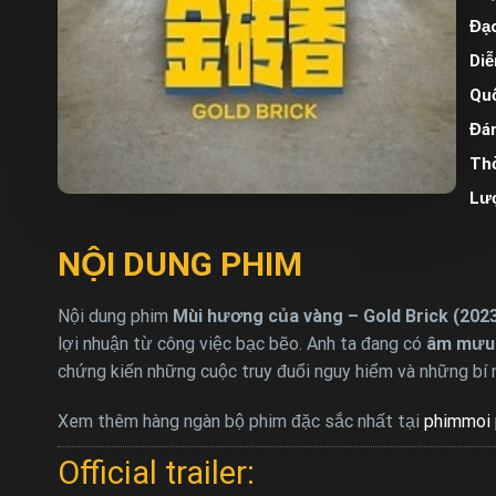
Đạo
Diễ
Quố
Đán
Thờ
Lư
NỘI DUNG PHIM
Nội dung phim
Mùi hương của vàng – Gold Brick (202
lợi nhuận từ công việc bạc bẽo. Anh ta đang có
âm mưu 
chứng kiến những cuộc truy đuổi nguy hiểm và những bí
Xem thêm hàng ngàn bộ phim đặc sắc nhất tại
phimmoi 
Official trailer: