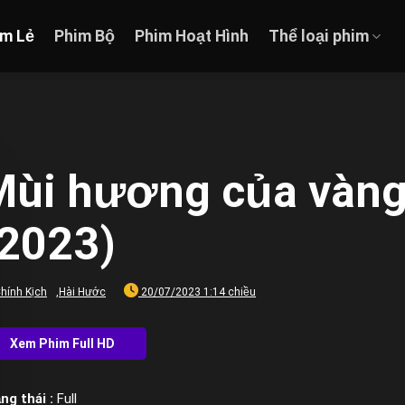
im Lẻ
Phim Bộ
Phim Hoạt Hình
Thể loại phim
Mùi hương của vàng 
(2023)
hính Kịch
,
Hài Hước
20/07/2023 1:14 chiều
ng thái :
Full