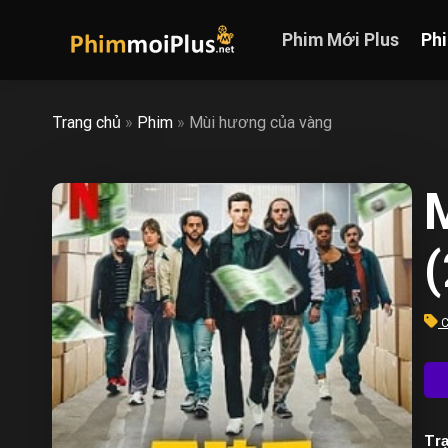
Skip
to
Phim Mới Plus
Ph
content
Trang chủ
»
Phim
»
Mùi hương của vàng
C
Trạ