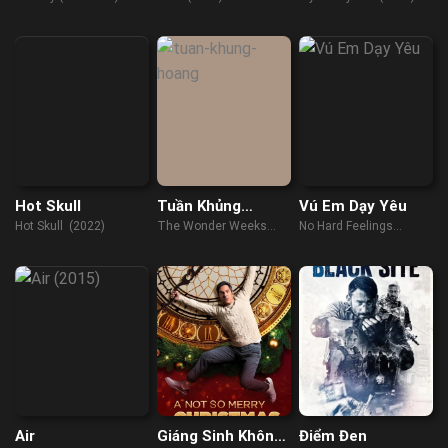
(2021)
Hot Skull
Tuần Khủng
Vú Em Dạy Yêu
Hoảng
Hot Skull (2022)
The Wonder Weeks
No Hard Feelings
(2023)
(2023)
Air
Giáng Sinh Không
Điểm Đen