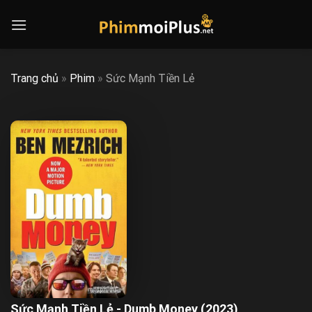
Skip
to
content
Trang chủ
»
Phim
»
Sức Mạnh Tiền Lẻ
Sức Mạnh Tiền Lẻ - Dumb Money (2023)