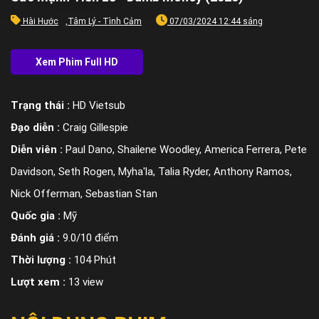
Hài Hước
,
Tâm Lý - Tình Cảm
07/03/2024 12:44 sáng
Trạng thái :
HD Vietsub
Đạo diễn :
Craig Gillespie
Diễn viên :
Paul Dano, Shailene Woodley, America Ferrera, Pete
Davidson, Seth Rogen, Myha'la, Talia Ryder, Anthony Ramos,
Nick Offerman, Sebastian Stan
Quốc gia :
Mỹ
Đánh giá :
9.0/10 điểm
Thời lượng :
104 Phút
Lượt xem :
13 view