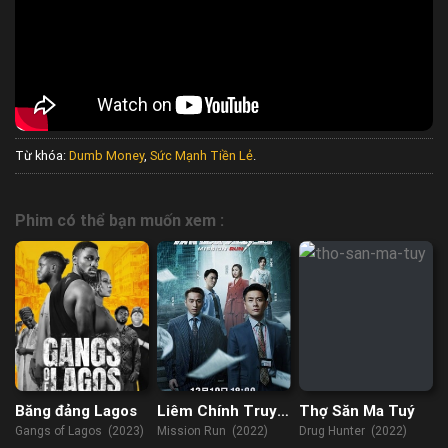
Từ khóa:
Dumb Money
,
Sức Mạnh Tiền Lẻ
.
Phim có thể bạn muốn xem :
Băng đảng Lagos
Liêm Chính Truy
Thợ Săn Ma Tuý
Kích
Gangs of Lagos (2023)
Mission Run (2022)
Drug Hunter (2022)