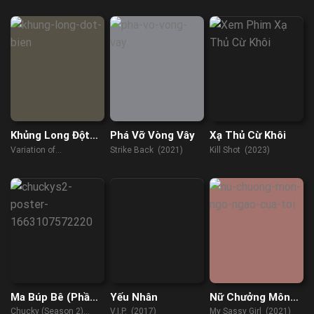
Khủng Long Đột
Phá Vỡ Vòng Vây
Xạ Thủ Cừ Khôi
Biến
Variation of
Strike Back (2021)
Kill Shot (2023)
Tyrannosaurus (2022)
Ma Búp Bê (Phần
Yếu Nhân
Nữ Chưởng Môn
2)
Ngổ Ngáo Của Tôi
Chucky (Season 2)
V.I.P. (2017)
My Sassy Girl (2021)