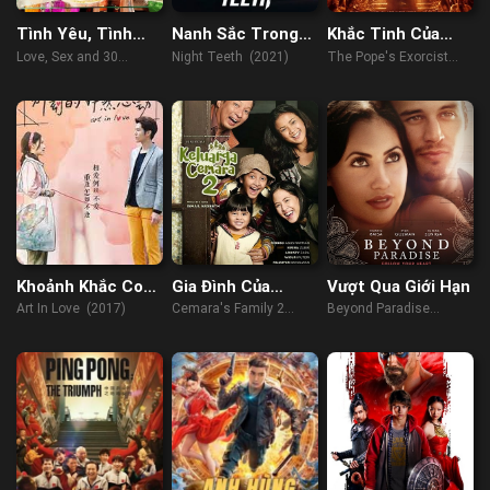
Tình Yêu, Tình
Nanh Sắc Trong
Khắc Tinh Của
Dục Và Tuổi 30
Đêm
Quỷ
Love, Sex and 30
Night Teeth (2021)
The Pope's Exorcist
Candles (2023)
(2023)
Khoảnh Khắc Con
Gia Đình Của
Vượt Qua Giới Hạn
Tim Rung Động
Cemara 2
Art In Love (2017)
Cemara's Family 2
Beyond Paradise
(2022)
(2016)