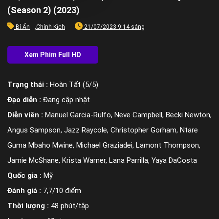
(Season 2) (2023)
Bí Ẩn
,
Chính Kịch
21/07/2023 9:14 sáng
Trạng thái :
Hoàn Tất (5/5)
Đạo diễn :
Đang cập nhật
Diễn viên :
Manuel Garcia-Rulfo, Neve Campbell, Becki Newton,
Angus Sampson, Jazz Raycole, Christopher Gorham, Ntare
Guma Mbaho Mwine, Michael Graziadei, Lamont Thompson,
Jamie McShane, Krista Warner, Lana Parrilla, Yaya DaCosta
Quốc gia :
Mỹ
Đánh giá :
7,7/10 điểm
Thời lượng :
48 phút/tập