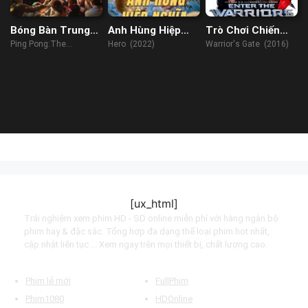
Bóng Bàn Trung
Anh Hùng Hiệp
Trò Chơi Chiến
Quốc: Cuộc Phản
Nghĩa
Binh
Ping Pong:The
Hero (2022)
Warrior's Gate (2016)
Công
TRIUMPH (2023)