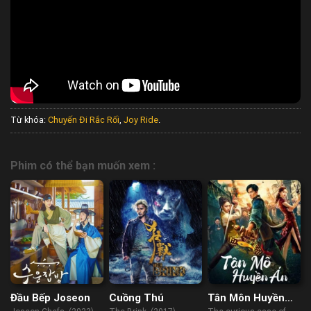
Từ khóa:
Chuyến Đi Rắc Rối
,
Joy Ride
.
Phim có thể bạn muốn xem :
Đầu Bếp Joseon
Cuồng Thú
Tân Môn Huyền
Án