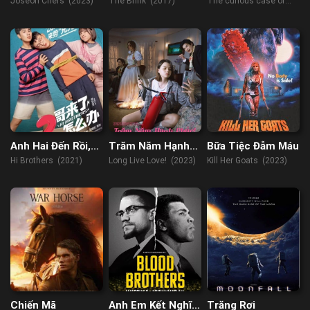
Joseon Chefs (2023)
The Brink (2017)
The curious case of
Tianjin (2022)
Anh Hai Đến Rồi,
Trăm Năm Hạnh
Bữa Tiệc Đẫm Máu
Làm Sao Đây
Phúc!
Hi Brothers (2021)
Long Live Love! (2023)
Kill Her Goats (2023)
Chiến Mã
Anh Em Kết Nghĩa:
Trăng Rơi