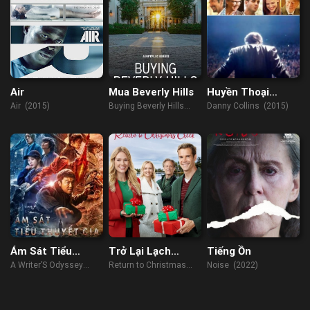
Air
Mua Beverly Hills
Huyền Thoại
Danny Collins
Air (2015)
Buying Beverly Hills
Danny Collins (2015)
(2022)
Ám Sát Tiểu
Trở Lại Lạch
Tiếng Ồn
Thuyết Gia
Giáng Sinh
A Writer’S Odyssey
Return to Christmas
Noise (2022)
(2021)
Creek (2018)