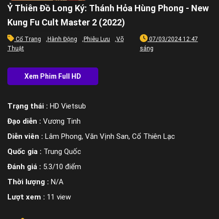
Ỷ Thiên Đồ Long Ký: Thánh Hỏa Hùng Phong - New
Kung Fu Cult Master 2 (2022)
Cổ Trang
,
Hành Động
,
Phiêu Lưu
,
Võ
07/03/2024 12:47
Thuật
sáng
Trạng thái :
HD Vietsub
Đạo diễn :
Vương Tinh
Diễn viên :
Lâm Phong, Văn Vịnh San, Cổ Thiên Lạc
Quốc gia :
Trung Quốc
Đánh giá :
5.3/10 điểm
Thời lượng :
N/A
Lượt xem :
11 view