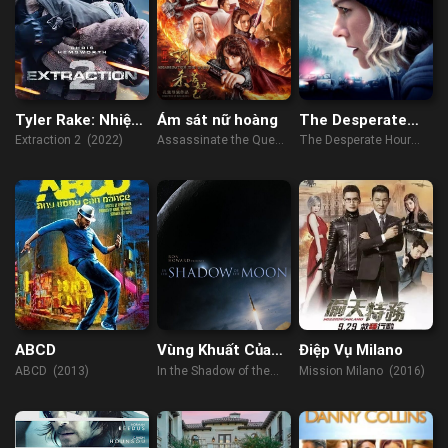
Tyler Rake: Nhiệm
Ám sát nữ hoàng
The Desperate
Vụ Giải Cứu 2
Hour
Extraction 2 (2022)
Assassinate the Queen
The Desperate Hour
(2019)
(2022)
ABCD
Vùng Khuất Của
Điệp Vụ Milano
Mặt Trăng
ABCD (2013)
In the Shadow of the
Mission Milano (2016)
Moon (2007)