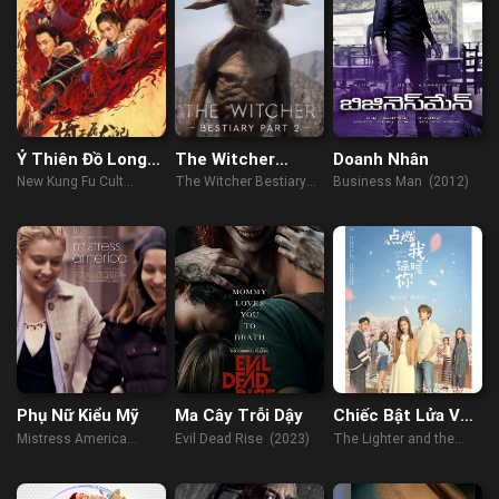
Ỷ Thiên Đồ Long
The Witcher
Doanh Nhân
Ký: Thánh Hỏa
Bestiary Season 1|
New Kung Fu Cult
The Witcher Bestiary
Business Man (2012)
Hùng Phong
Part 2
Master 2 (2022)
Season 1| Part 2 (2021)
Phụ Nữ Kiểu Mỹ
Ma Cây Trỗi Dậy
Chiếc Bật Lửa Và
Váy Công Chúa
Mistress America
Evil Dead Rise (2023)
The Lighter and the
(2015)
Princess' Gown (2022)