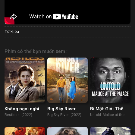
Từ khóa
Phim có thể bạn muốn xem :
Không ngơi nghỉ
Big Sky River
Bí Mật Giới Thể
Thao: Ẩu Đả Nba
Restless (2022)
Big Sky River (2022)
Untold: Malice at the
Tại Palace
Palace (2021)