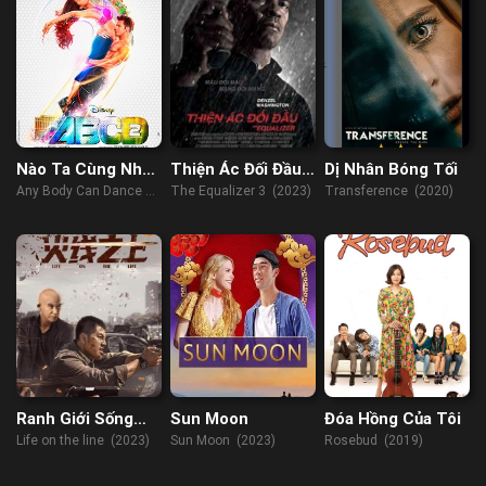
Nào Ta Cùng Nhảy
Thiện Ác Đối Đầu
Dị Nhân Bóng Tối
2
3
Any Body Can Dance 2
The Equalizer 3 (2023)
Transference (2020)
(2015)
Ranh Giới Sống
Sun Moon
Đóa Hồng Của Tôi
Còn
Life on the line (2023)
Sun Moon (2023)
Rosebud (2019)