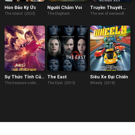
Hòn Đảo Ký Ức
Người Chăm Voi
Truyền Thuyết
Người Sói
The Island (2023)
The Elephant
The war of werewolf
Whisperers (2022)
(2021)
Sự Thức Tỉnh Của
The East
Siêu Xe Đại Chiến
Vũ Khí Thần Bút
The treasure code
The East (2013)
Wheely (2018)
Cửu Long
(2022)