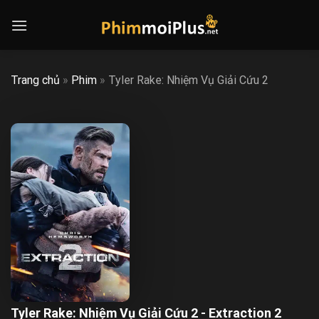
Skip
to
content
Trang chủ
»
Phim
»
Tyler Rake: Nhiệm Vụ Giải Cứu 2
Tyler Rake: Nhiệm Vụ Giải Cứu 2 - Extraction 2