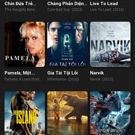
Chín Đứa Trẻ
Chàng Phản Diện
Live To Lead
Nghịch Ngợm
Dễ Thương
The Naughty Nine
Cute Bad Guy (2023)
Live To Lead (2022)
(2023)
Pamela, Một
Gia Tài Tội Lỗi
Narvik
Chuyện Tình
Pamela, A Love Story
Inheritance (2020)
Narvik (2022)
(2023)