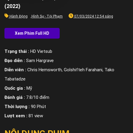
(2022)
Hành Động
,
Hình Sự - Tội Phạm
07/03/2024 12:54 sáng
Trạng thái :
HD Vietsub
Đạo diễn :
Sam Hargrave
Diễn viên :
Chris Hemsworth, Golshifteh Farahani, Tako
Tabatadze
Quốc gia :
Mỹ
Đánh giá :
7.8/10 điểm
Thời lượng :
90 Phút
Lượt xem :
81 view