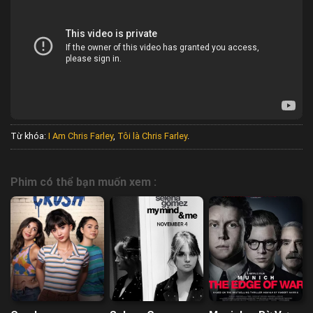
Từ khóa:
I Am Chris Farley
,
Tôi là Chris Farley
.
Phim có thể bạn muốn xem :