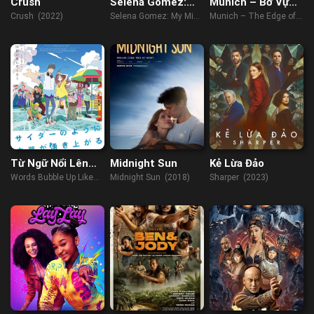
Crush
Selena Gomez:
Munich – Bờ Vực
My Mind & Me
Chiến Tranh
Crush (2022)
Selena Gomez: My Mind
Munich – The Edge of
& Me (2022)
War (2021)
Từ Ngữ Nổi Lên
Midnight Sun
Kẻ Lừa Đảo
Như Bọt Soda
Words Bubble Up Like
Midnight Sun (2018)
Sharper (2023)
Soda Pop (2021)