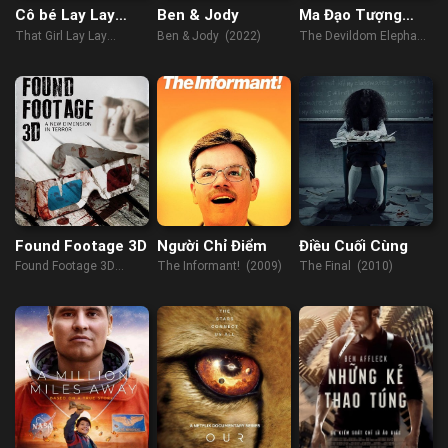
Cô bé Lay Lay
Ben & Jody
Ma Đạo Tượng
(Phần 2)
Nhân
That Girl Lay Lay
Ben & Jody (2022)
The Devildom Elephant
(Season 2) (2021)
Man (2023)
Found Footage 3D
Người Chỉ Điểm
Điều Cuối Cùng
Found Footage 3D
The Informant! (2009)
The Final (2010)
(2016)