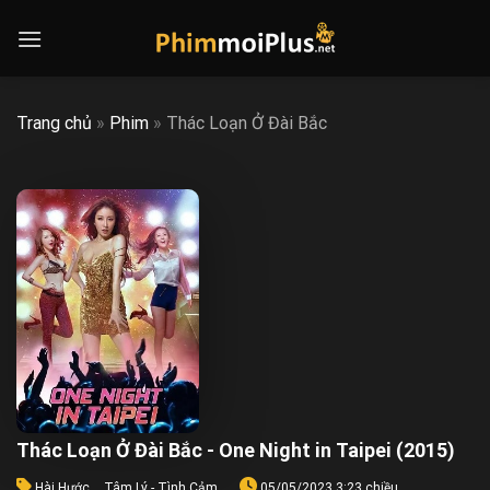
Skip
to
content
Trang chủ
»
Phim
»
Thác Loạn Ở Đài Bắc
Thác Loạn Ở Đài Bắc - One Night in Taipei (2015)
Hài Hước
,
Tâm Lý - Tình Cảm
05/05/2023 3:23 chiều