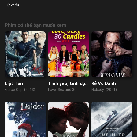
Từ khóa
Phim có thể bạn muốn xem :
Liệt Tấn
Tình yêu, tình dục
Kẻ Vô Danh
và tuổi 30
Fierce Cop (2013)
Love, Sex and 30
Nobody (2021)
Candles (2023)