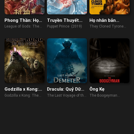
Phong Thần: Họa
Truyền Thuyết
Họ nhân bản
Thương
Hình Nộm: Hoa Bỉ
Tyrone
League of Gods: The
Puppet Prince (2019)
They Cloned Tyrone
Ngạn
Fall of Sheng (2023)
(2023)
Godzilla x Kong:
Dracula: Quỷ Dữ
Ông Kẹ
Đế Chế Mới
Thức Tỉnh
Godzilla x Kong: The
The Last Voyage of the
The Boogeyman
New Empire (2024)
Demeter (2023)
(2023)