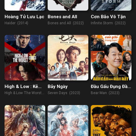
Hoàng Tử Lưu Lạc
Bones and All
Cơn Bão Vô Tận
Haider (2014)
Bones and All (2022)
Infinite Storm (2022)
High & Low : Kẻ
Bảy Ngày
Đầu Gấu Đụng Đầu
Cặn Bã X
Đất
High & Low The Worst X
Seven Days (2023)
Bear Man (2023)
(2022)