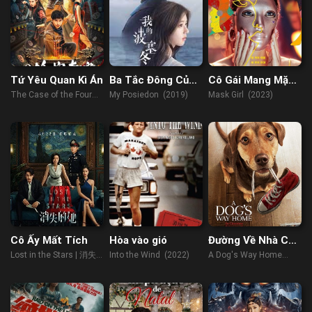
Tứ Yêu Quan Kì Án
Ba Tắc Đông Của
Cô Gái Mang Mặt
Tôi
Nạ
The Case of the Four
My Posiedon (2019)
Mask Girl (2023)
Demon Coffins (2023)
Cô Ấy Mất Tích
Hòa vào gió
Đường Về Nhà Của
Cún Con
Lost in the Stars | 消失
Into the Wind (2022)
A Dog's Way Home
的她 (2023)
(2019)