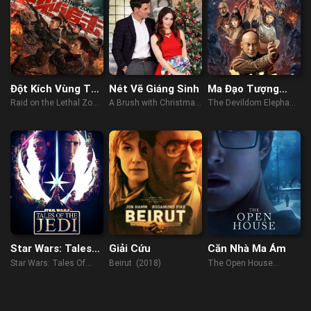
Đột Kích Vùng Tử
Nét Vẽ Giáng Sinh
Ma Đạo Tượng
Địa
Nhân
Raid on the Lethal Zone
A Brush with Christmas
The Devildom Elephant
(2023)
(2022)
Man (2023)
Star Wars: Tales
Giải Cứu
Căn Nhà Ma Ám
Of The Jedi
Star Wars: Tales Of
Beirut (2018)
The Open House
The Jedi (2022)
(2018)