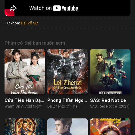
Từ khóa:
Đại Võ Sư
.
Phim có thể bạn muốn xem :
Cửu Tiêu Hàn Dạ
Phong Thần Ngoại
SAS: Red Notice
Noãn
Truyện: Lôi Chấn
Warm On A Cold Night
Lei Zhenzi Of The
SAS: Red Notice (2021)
Tử
(2023)
Creation Gods (2023)