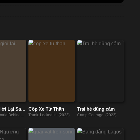
iới Lại Sau
Cốp Xe Tử Thần
Trại hè dũng cảm
World Behind
Trunk: Locked In (2023)
Camp Courage (2023)