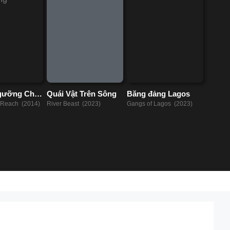
gưỡng Chịu
Quái Vật Trên Sông
Băng đảng Lagos
 Reach (2014)
River Beast (2023)
Gangs of Lagos (2023)