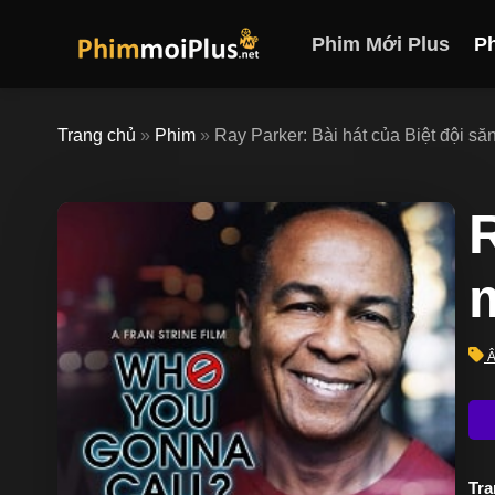
Skip
to
Phim Mới Plus
P
content
Trang chủ
»
Phim
»
Ray Parker: Bài hát của Biệt đội să
R
Trạ