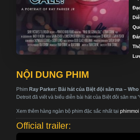
Đạo
Diễ
Quố
Đán
Thờ
Lư
NỘI DUNG PHIM
Phim
Ray Parker: Bài hát của Biệt đội săn ma – Who
Detroit đã viết và biểu diễn bài hát của Biệt đôi săn ma 
Xem thêm hàng ngàn bộ phim đặc sắc nhất tại
phimmoi 
Official trailer: