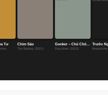
Ba Tư
Chim Sáo
Gonker – Chú Chó
Trước N
Mất Tích
Đựng
rsion
The Starling (2021)
Dog Gone (2023)
Beyond the