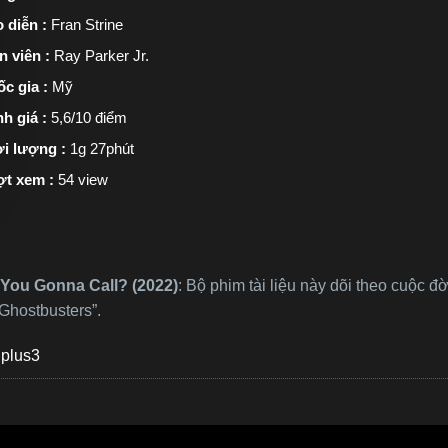
 diễn :
Fran Strine
n viên :
Ray Parker Jr.
c gia :
Mỹ
h giá :
5,6/10 điểm
i lượng :
1g 27phút
ợt xem :
54 view
 You Gonna Call? (2022)
: Bộ phim tài liệu này dõi theo cuộc đ
“Ghostbusters”.
plus3