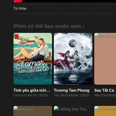
Từ khóa
Phim có thể bạn muốn xem :
Tình yêu giữa trời
Trương Tam Phong
Sau Tất Cả
xanh
Love is in the Air (2023)
The Taichi Master (2022)
After Everythin