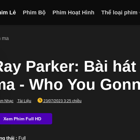
him Lẻ
Phim Bộ
Phim Hoạt Hình
Thể loại phim
n ma
ay Parker: Bài hát
ma - Who You Gonna
Âm Nhạc
,
Tài Liệu
23/07/2023 3:25 chiều
ng thái :
Full