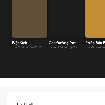
Biệt Kích
Con Đường Rực
Phiên Bản 
Lửa
The Commando (2022)
Falling Into You (2022)
The Persian Ve
(2023)