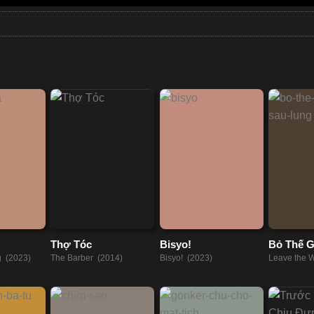
Thợ Tóc
Bisyo!
Bỏ Thế G
Lưng
g (2023)
The Barber (2014)
Bisyo! (2023)
Leave the 
(2023)