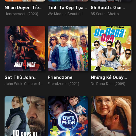
Nhân Duyên Tiền
Tình Ta Đẹp Tựa
85 South: Giai
Đình
Đóa Hoa
thoại đường phố
Honeysweet (2023)
We Made a Beautiful
85 South: Ghetto
Bouquet (2021)
Legends (2023)
Sát Thủ John
Friendzone
Những Kẻ Quấy
Wick: Phần 4
Rối
John Wick: Chapter 4
Friendzone (2021)
De Dana Dan (2009)
(2023)