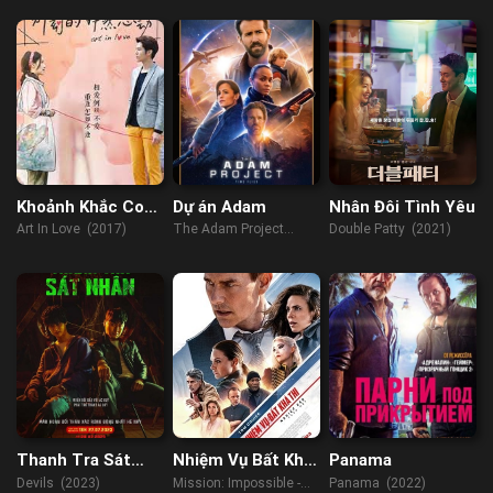
Khoảnh Khắc Con
Dự án Adam
Nhân Đôi Tình Yêu
Tim Rung Động
Art In Love (2017)
The Adam Project
Double Patty (2021)
(2022)
Thanh Tra Sát
Nhiệm Vụ Bất Khả
Panama
Nhân
Thi 7 – Nghiệp
Devils (2023)
Mission: Impossible -
Panama (2022)