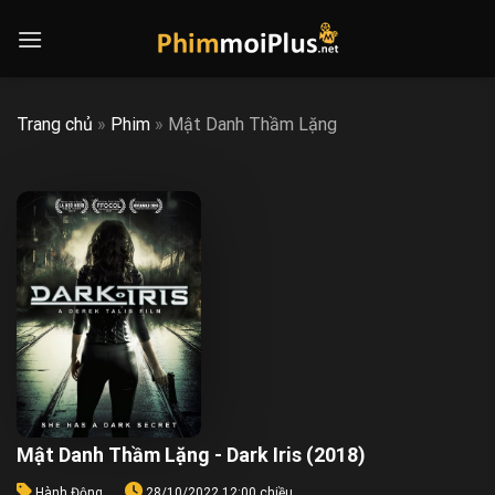
Skip
to
content
Trang chủ
»
Phim
»
Mật Danh Thầm Lặng
Mật Danh Thầm Lặng - Dark Iris (2018)
Hành Động
28/10/2022 12:00 chiều