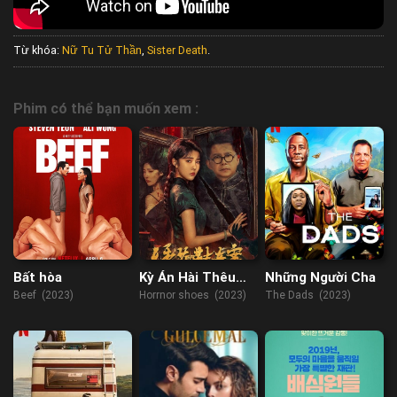
Từ khóa:
Nữ Tu Tử Thần
,
Sister Death
.
Phim có thể bạn muốn xem :
Bất hòa
Kỳ Án Hài Thêu
Những Người Cha
Hoa
Beef (2023)
Horrnor shoes (2023)
The Dads (2023)