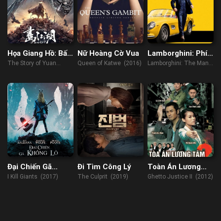
Họa Giang Hồ: Bất
Nữ Hoàng Cờ Vua
Lamborghini: Phía
Lương Soái
Sau Người Đàn
The Story of Yuan
Queen of Katwe (2016)
Lamborghini: The Man
Ông Huyền Thoại
Tiangang (2024)
Behind the Legend
(2022)
Đại Chiến Gã
Đi Tìm Công Lý
Toàn Án Lương
Khổng Lồ
Tâm 2
I Kill Giants (2017)
The Culprit (2019)
Ghetto Justice II (2012)