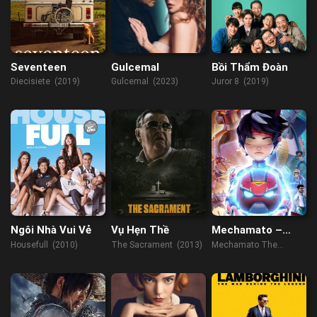
Seventeen
Gulcemal
Bồi Thẩm Đoàn
Diecisiete (2019)
Gulcemal (2023)
Juror 8 (2019)
Ngôi Nhà Vui Vẻ
Vụ Hẹn Thề
Mechamato –
Loạt Phim Hoạt
Housefull (2010)
The Sacrament (2013)
Mechamato The
Hình
Animated Series
(2021)