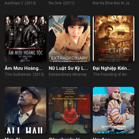
2
Jaan
Aashiqui 2 (2013)
Ra.One (2011)
Kisi Ka Bhai Kisi Ki Jaan
(2023)
Âm Mưu Hoàng
Nữ Luật Sư Kỳ Lạ
Đại Nghiệp Kiến
Tộc
Woo Young Woo
Quân
The Guillotines (2013)
Extraordinary Attorney
The Founding of An
Woo (2022)
Army (2017)