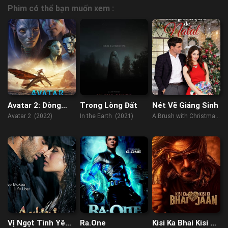
Phim có thể bạn muốn xem :
Avatar 2: Dòng
Trong Lòng Đất
Nét Vẽ Giáng Sinh
Chảy Của Nước
Avatar 2 (2022)
In the Earth (2021)
A Brush with Christmas
(2022)
Vị Ngọt Tình Yêu
Ra.One
Kisi Ka Bhai Kisi Ki